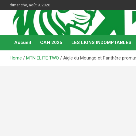
Skip
dimanche, août 9, 2026
to
content
Web Magazine du football camerounais
Kamerfoot
Accueil
CAN 2025
LES LIONS INDOMPTABLES
Home
MTN ELITE TWO
Aigle du Moungo et Panthère promus