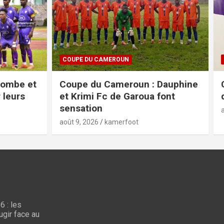
CAN FEMININE 2026
Dauphine
CAN Féminine : le programme
font
des quarts de finale
août 8, 2026
kamerfoot
 : les
ugir face au