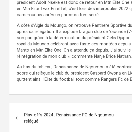
président Adolf Nseke est donc de retour en Mtn Elite One a
en Mtn Elite Two. En effet, c’est lors des interpoules 2022 q
camerounais après un parcours très serré.
A côté d’Aigle du Moungo, on retrouve Panthère Sportive du
après sa relégation. Il a explosé Dragon club de Yaoundé (
son pari grâce à la détermination du président Gelis Djapon.
royal du Moungo célèbrent avec faste ces montées depuis q
Manto en Mtn Elite One. On a attendu ça depuis. J’ai suivi l
réintégration de mon club », commente Nanje Brice Nathan,
Au bas du tableau, Renaissance de Ngoumou a été contrain
score qui relègue le club du président Gaspard Owona en Li
quittent ainsi l’Elite du football tout comme Rangers Fc de 
Navigation
Play-offs 2024 : Renaissance FC de Ngoumou
de
relégué