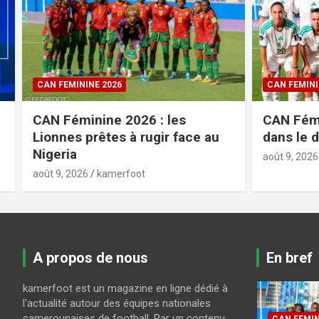
CAN FEMININE 2026
FIFA / CAF
CAN Féminine 2026 : l’Algérie
Compétit
dans le dernier carré
Panthère 
adversai
août 9, 2026
kamerfoot
août 9, 2026
A propos de nous
En bref
kamerfoot est un magazine en ligne dédié à
l'actualité autour des équipes nationales
camerounaises de football. Par un contenu