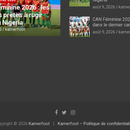
INE 2026
minine 2026 :
Colombe et Panthère
août 9, 2026
kamer
ie dans le dernier
fixés sur leurs
CAN Féminine 2026 
adversaires
dans le dernier ca
6
kamerfoot
août 9, 2026
kamerfoot
août 9, 2026
kamer
pyright © 2026
Kamerfoot
Kamerfoot – Politique de confidentiali