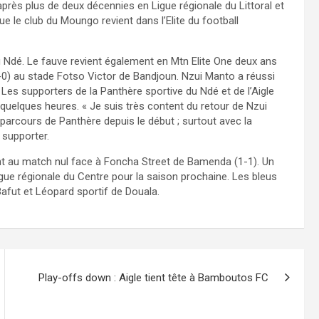
près plus de deux décennies en Ligue régionale du Littoral et
ue le club du Moungo revient dans l’Elite du football
 Ndé. Le fauve revient également en Mtn Elite One deux ans
7-0) au stade Fotso Victor de Bandjoun. Nzui Manto a réussi
 Les supporters de la Panthère sportive du Ndé et de l’Aigle
uelques heures. « Je suis très content du retour de Nzui
e parcours de Panthère depuis le début ; surtout avec la
 supporter.
t au match nul face à Foncha Street de Bamenda (1-1). Un
gue régionale du Centre pour la saison prochaine. Les bleus
Bafut et Léopard sportif de Douala.
Play-offs down : Aigle tient tête à Bamboutos FC