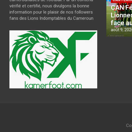
CAN FEMININE 2026
CAN FEMIN
vérifié et certifié, nous divulgons la bonne
nt
CAN Féminine 2026 : les
CAN Fé
information pour le plaisir de nos followers
Lionnes prêtes à rugir
l’Algér
fans des Lions Indomptables du Cameroun
face au Nigeria
carré
août 9, 2026
kamerfoot
août 9, 202
Co