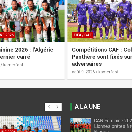
COUPE DU CAMEROUN
ions CAF : Colombe et
Coupe du Cameroun : 
sont fixés sur leurs
et Krimi Fc de Garoua 
res
sensation
kamerfoot
août 9, 2026
kamerfoot
A LA UNE
CAN Féminine 2026
FIFA / CAF
Lionnes prêtes à r
Compétitions CAF :
Nigeria