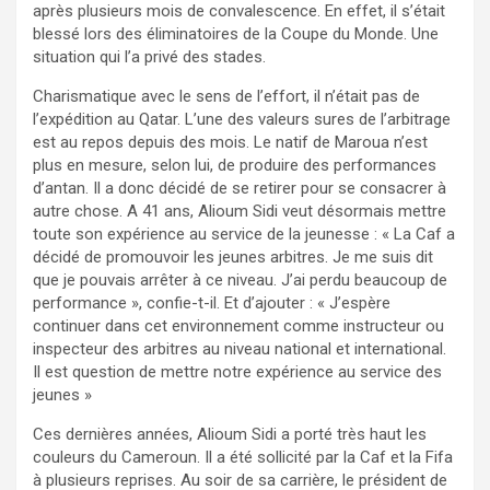
après plusieurs mois de
convalescence. En effet, il s’était
bles
sé
lors des éliminatoires de la Coupe du Monde
. Une
situation qui l’a privé des stades.
Charismatique avec le sens de l’effort, il n’était pas de
l’expédition au Qatar. L’une des valeurs sures de l’arbitrage
est au repos depuis des mois. Le natif de Maroua n’est
plus en mesure, selon lui, de produire des performances
d’antan. Il a donc décidé de se retirer pour se consacrer à
autre chose. A 41 ans,
Alioum
Sidi veut
désormais
mettre
toute
son expérience au service de la jeunesse : «
L
a Caf a
décidé de promouvoir les jeunes arbitre
s
. Je me suis dit
que je pouvais arrêter à ce nivea
u. J
’ai perdu beaucoup de
performance
», confie-t-il. Et d’ajouter : «
J’espère
continuer dans cet environnement comme instructeur ou
inspecteur des arbitres au niveau
national et
international
.
Il est question de mettre notre expérience au service des
jeunes
»
Ces dernières années,
Alioum
Sidi a porté très haut
l
es
couleurs du Cameroun.
Il a été sollicité
par la Caf et la Fifa
à plusieurs reprises
. Au soir de sa carrière, le président de