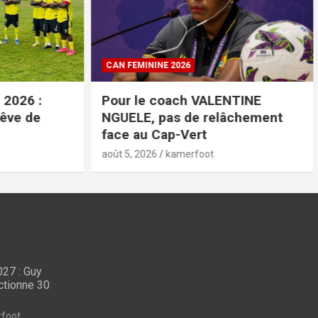
CAN FEMININE 2026
26 :
Pour le coach VALENTINE
e de
NGUELE, pas de relâchement
face au Cap-Vert
août 5, 2026
kamerfoot
27 : Guy
LES LIONS INDOMPTABLES
ctionne 30
CAN U23 Maroc 2027 :
COUP
 mea-
Guy Feutchine
Cou
foot