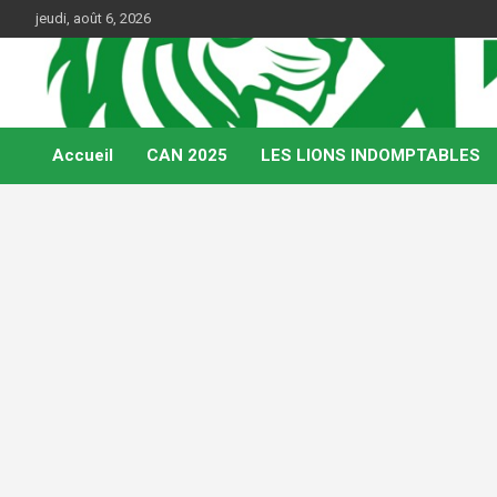
Skip
jeudi, août 6, 2026
to
content
Web Magazine du football camerounais
Kamerfoot
Accueil
CAN 2025
LES LIONS INDOMPTABLES