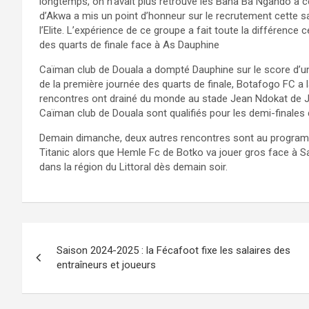
longtemps, on n’avait plus retrouvé les Bana Ba Ngando à ce 
d’Akwa a mis un point d’honneur sur le recrutement cette s
l’Elite. L’expérience de ce groupe a fait toute la différence
des quarts de finale face à As Dauphine
Caïman club de Douala a dompté Dauphine sur le score d’un
de la première journée des quarts de finale, Botafogo FC a
rencontres ont drainé du monde au stade Jean Ndokat de Ja
Caïman club de Douala sont qualifiés pour les demi-finales
Demain dimanche, deux autres rencontres sont au programm
Titanic alors que Hemle Fc de Botko va jouer gros face à S
dans la région du Littoral dès demain soir.
Navigation
Saison 2024-2025 : la Fécafoot fixe les salaires des
de
entraîneurs et joueurs
l’article