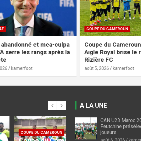
COUPE DU CAMEROUN
bandonné et mea-culpa
Coupe du Cameroun 20
 serre les rangs après la
Aigle Royal brise le rêv
Rizière FC
kamerfoot
août 5, 2026
kamerfoot
A LA UNE
CAN U23 Maroc 20
Feutchine préséle
joueurs
 CAMEROUN
FIFA / CAF
du Cameroun : voici
Projet abandonné et
août 6, 2026
kamer