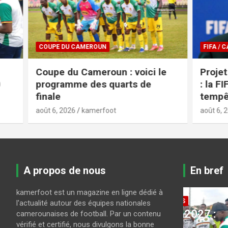
COUPE DU CAMEROUN
FIFA / CAF
Coupe du Cameroun : voici le
Projet a
programme des quarts de
: la FIFA
finale
tempête
août 6, 2026
kamerfoot
août 6, 2026
A propos de nous
En bref
kamerfoot est un magazine en ligne dédié à
LES LIONS INDOMPTABLES
l'actualité autour des équipes nationales
CAN U23 Maroc 2027 :
camerounaises de football. Par un contenu
COUPE DU
vérifié et certifié, nous divulgons la bonne
a-
Guy Feutchine
Coupe 