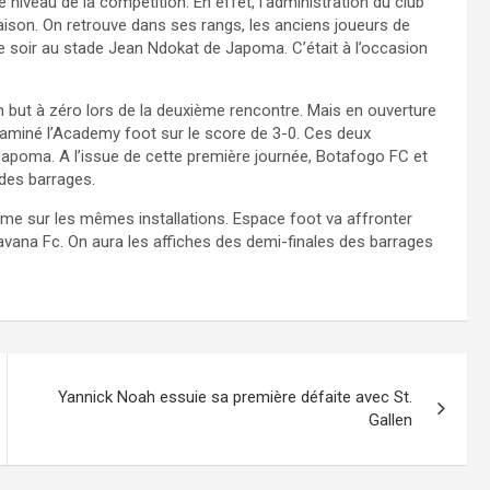
niveau de la compétition. En effet, l’administration du club
aison. On retrouve dans ses rangs, les anciens joueurs de
 ce soir au stade Jean Ndokat de Japoma. C’était à l’occasion
 but à zéro lors de la deuxième rencontre. Mais en ouverture
 laminé l’Academy foot sur le score de 3-0. Ces deux
poma. A l’issue de cette première journée, Botafogo FC et
 des barrages.
e sur les mêmes installations. Espace foot va affronter
avana Fc. On aura les affiches des demi-finales des barrages
Yannick Noah essuie sa première défaite avec St.
Gallen