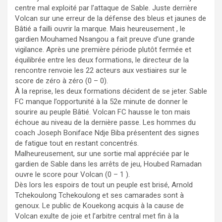
centre mal exploité par l’attaque de Sable. Juste derrière
Volcan sur une erreur de la défense des bleus et jaunes de
Bâtié a failli ouvrir la marque. Mais heureusement , le
gardien Mouhamed Nsangou a fait preuve d’une grande
vigilance. Après une première période plutôt fermée et
équilibrée entre les deux formations, le directeur de la
rencontre renvoie les 22 acteurs aux vestiaires sur le
score de zéro à zéro (0 – 0).
À la reprise, les deux formations décident de se jeter. Sable
FC manque l’opportunité à la 52e minute de donner le
sourire au peuple Bâtié. Volcan FC hausse le ton mais
échoue au niveau de la dernière passe. Les hommes du
coach Joseph Boniface Ndje Biba présentent des signes
de fatigue tout en restant concentrés.
Malheureusement, sur une sortie mal appréciée par le
gardien de Sable dans les arrêts de jeu, Houbed Ramadan
ouvre le score pour Volcan (0 – 1 ).
Dès lors les espoirs de tout un peuple est brisé, Arnold
Tchekoulong Tchekoulong et ses camarades sont à
genoux. Le public de Kouekong acquis à la cause de
Volcan exulte de joie et l’arbitre central met fin à la