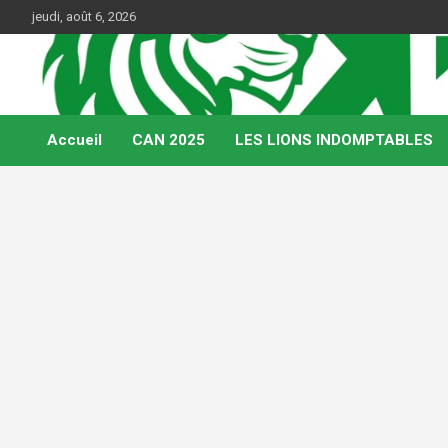
Skip
jeudi, août 6, 2026
to
content
Web Magazine du football camerounais
Kamerfoot
Accueil
CAN 2025
LES LIONS INDOMPTABLES