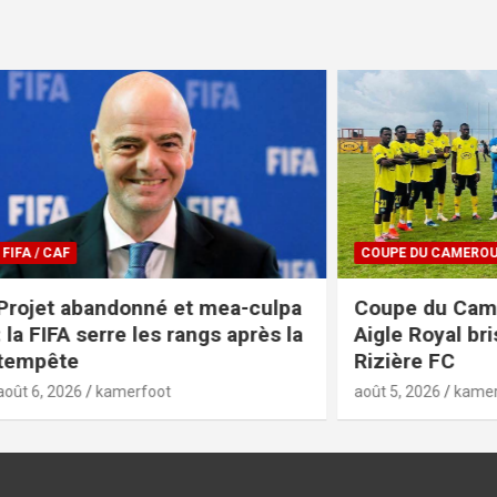
COUPE DU CAMEROUN
bandonné et mea-culpa
Coupe du Cameroun 20
 serre les rangs après la
Aigle Royal brise le rêv
Rizière FC
kamerfoot
août 5, 2026
kamerfoot