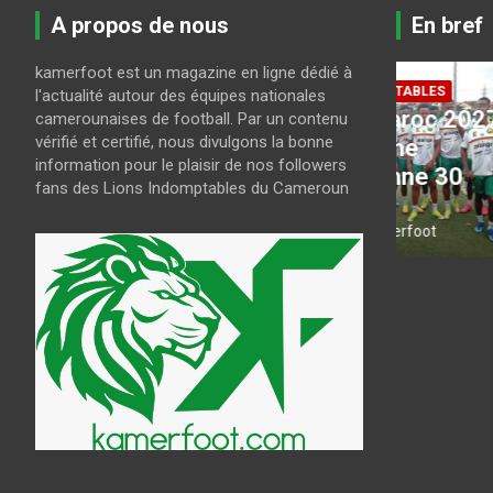
A propos de nous
En bref
kamerfoot est un magazine en ligne dédié à
LES LIONS INDOMPTABLES
l'actualité autour des équipes nationales
CAN U23 Maroc 2027 :
camerounaises de football. Par un contenu
COUPE DU
vérifié et certifié, nous divulgons la bonne
a-
Guy Feutchine
Coupe 
information pour le plaisir de nos followers
présélectionne 30
le pro
fans des Lions Indomptables du Cameroun
joueurs
de fina
août 6, 2026
kamerfoot
août 6, 202