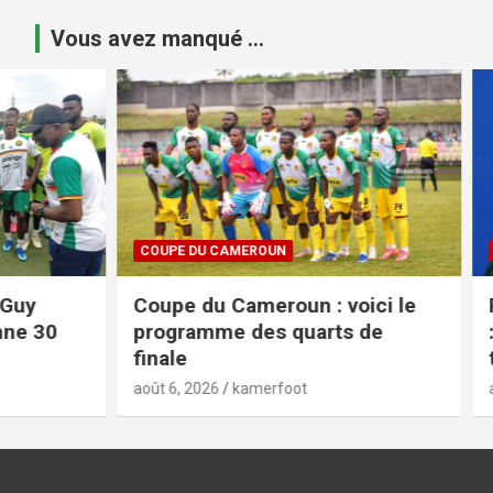
Vous avez manqué ...
COUPE DU CAMEROUN
FIFA / CAF
Coupe du Cameroun : voici le
Projet a
programme des quarts de
: la FIFA
finale
tempête
août 6, 2026
kamerfoot
août 6, 2026