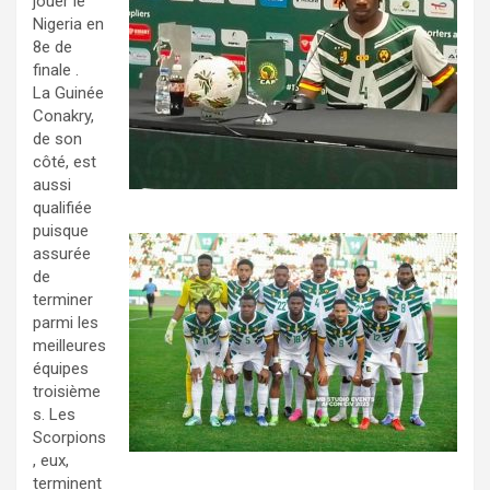
jouer le
Nigeria en
8e de
finale .
La Guinée
Conakry,
de son
côté, est
aussi
qualifiée
puisque
assurée
de
terminer
parmi les
meilleures
équipes
troisième
s. Les
Scorpions
, eux,
terminent