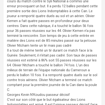
cours du match contre le Syli National a commis une
erreur provoquant un but. Il a perdu 12 balles pendant cette
première sortie des Lions Indomptables à cette Can. Le
joueur a remporté quatre duels au sol et un aérien. Olivier
Kemen a fait quatre passes en profondeur pour deux
centres. Dans cette rubrique, il a touché le ballon 56 fois
pour 36 passes réussies sur les 44. Olivier Kemen n’a pas
terminé la rencontre. Son temps de jeu à cette entrée en
matière des Lions est de 85 minutes passé sur la pelouse.
Olivier Ntcham tente un tir mais pas cadré
Il a tout de même tenté un tir durant ce match face à la
Guinée. Seulement, il n’était pas cadré. Son taux de passes
réussies est estimé à 86% soit 55 passes réussies sur les
64. Olivier Ntcham a touché le ballon 74 fois. L’un des
milieux de terrain de l’équipe nationale du Cameroun a
perdu le ballon 10 fois. Il a remporté quatre duels sur le sol
contre trois aériens. Olivier Ntcham a terminé ce match
comptant pour la première journée de la Can dans la poule
C.
Georges Kevin N’Koudou passeur décisif
C’est sur son côté que le but égalisateur des Lions
Indomptables est arrivé. Il est l’unique passeur décisif face