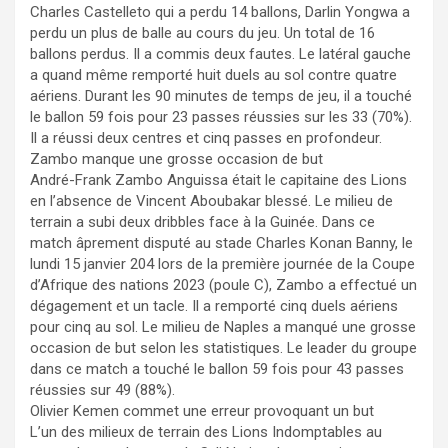
Charles Castelleto qui a perdu 14 ballons, Darlin Yongwa a
perdu un plus de balle au cours du jeu. Un total de 16
ballons perdus. Il a commis deux fautes. Le latéral gauche
a quand même remporté huit duels au sol contre quatre
aériens. Durant les 90 minutes de temps de jeu, il a touché
le ballon 59 fois pour 23 passes réussies sur les 33 (70%).
Il a réussi deux centres et cinq passes en profondeur.
Zambo manque une grosse occasion de but
André-Frank Zambo Anguissa était le capitaine des Lions
en l’absence de Vincent Aboubakar blessé. Le milieu de
terrain a subi deux dribbles face à la Guinée. Dans ce
match âprement disputé au stade Charles Konan Banny, le
lundi 15 janvier 204 lors de la première journée de la Coupe
d’Afrique des nations 2023 (poule C), Zambo a effectué un
dégagement et un tacle. Il a remporté cinq duels aériens
pour cinq au sol. Le milieu de Naples a manqué une grosse
occasion de but selon les statistiques. Le leader du groupe
dans ce match a touché le ballon 59 fois pour 43 passes
réussies sur 49 (88%).
Olivier Kemen commet une erreur provoquant un but
L’un des milieux de terrain des Lions Indomptables au