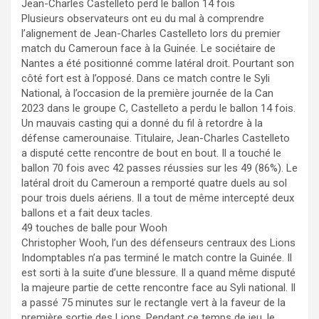
Jean-Charles Castelleto perd le ballon 14 fois
Plusieurs observateurs ont eu du mal à comprendre
l’alignement de Jean-Charles Castelleto lors du premier
match du Cameroun face à la Guinée. Le sociétaire de
Nantes a été positionné comme latéral droit. Pourtant son
côté fort est à l’opposé. Dans ce match contre le Syli
National, à l’occasion de la première journée de la Can
2023 dans le groupe C, Castelleto a perdu le ballon 14 fois.
Un mauvais casting qui a donné du fil à retordre à la
défense camerounaise. Titulaire, Jean-Charles Castelleto
a disputé cette rencontre de bout en bout. Il a touché le
ballon 70 fois avec 42 passes réussies sur les 49 (86%). Le
latéral droit du Cameroun a remporté quatre duels au sol
pour trois duels aériens. Il a tout de même intercepté deux
ballons et a fait deux tacles.
49 touches de balle pour Wooh
Christopher Wooh, l’un des défenseurs centraux des Lions
Indomptables n’a pas terminé le match contre la Guinée. Il
est sorti à la suite d’une blessure. Il a quand même disputé
la majeure partie de cette rencontre face au Syli national. Il
a passé 75 minutes sur le rectangle vert à la faveur de la
première sortie des Lions. Pendant ce temps de jeu, le