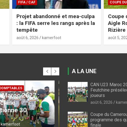
COUPE DU CAMEROUN
bandonné et mea-culpa
Coupe du Cameroun 20
 serre les rangs après la
Aigle Royal brise le rêv
Rizière FC
kamerfoot
août 5, 2026
kamerfoot
A LA UNE
CAN U23 Maroc 20
Feutchine préséle
joueurs
 CAMEROUN
FIFA / CAF
du Cameroun : voici
Projet abandonné et
août 6, 2026
kamer
gramme des quarts
culpa : la FIFA serre l
Coupe du Cameroun
le
rangs après la temp
programme des qu
6
kamerfoot
août 6, 2026
kamerfoot
finale