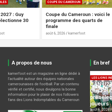
COUPE DU CAMEROUN
FIFA / CAF
Coupe du Cameroun : voici le
Projet a
programme des quarts de
: la FIFA
finale
tempête
août 6, 2026
kamerfoot
août 6, 2026
A propos de nous
En bref
kamerfoot est un magazine en ligne dédié à
LES LIONS INDOMPTABLES
l'actualité autour des équipes nationales
CAN U23 Maroc 2027 :
camerounaises de football. Par un contenu
COUPE DU
vérifié et certifié, nous divulgons la bonne
a-
Guy Feutchine
Coupe 
information pour le plaisir de nos followers
présélectionne 30
le pro
fans des Lions Indomptables du Cameroun
joueurs
de fina
août 6, 2026
kamerfoot
août 6, 202