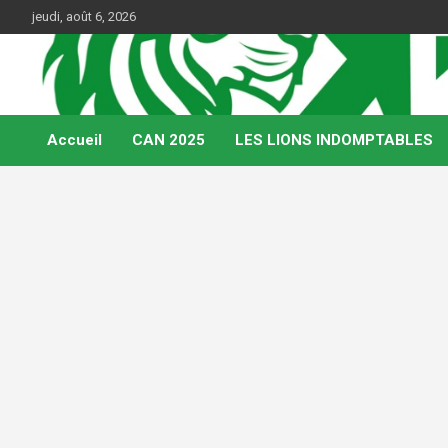
Skip
jeudi, août 6, 2026
to
content
Web Magazine du football camerounais
Kamerfoot
Accueil
CAN 2025
LES LIONS INDOMPTABLES