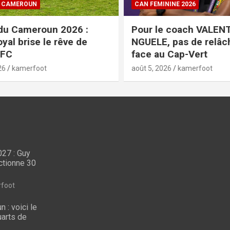
CAN FEMININE 2026
26 :
Pour le coach VALENTINE
e de
NGUELE, pas de relâchement
face au Cap-Vert
août 5, 2026
kamerfoot
27 : Guy
LES LIONS INDOMPTABLES
ctionne 30
CAN U23 Maroc 2027 :
COUP
 mea-
Guy Feutchine
Cou
foot
es
présélectionne 30
le 
 : voici le
ête
joueurs
de 
arts de
août 6, 2026
kamerfoot
août 6