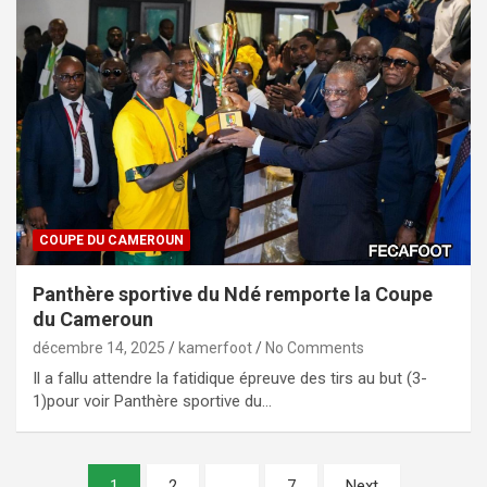
COUPE DU CAMEROUN
Panthère sportive du Ndé remporte la Coupe
du Cameroun
décembre 14, 2025
kamerfoot
No Comments
Il a fallu attendre la fatidique épreuve des tirs au but (3-
1)pour voir Panthère sportive du…
Pagination
1
2
…
7
Next