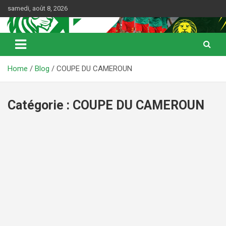
Skip
samedi, août 8, 2026
to
content
Web Magazine du football camerounais
Kamerfoot
Home
Blog
COUPE DU CAMEROUN
Catégorie :
COUPE DU CAMEROUN