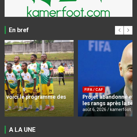
En bref
FIFA / CAF
Projet abandonné et mea-culpa : la FIFA serre
les rangs après la tempête
août 6, 2026
kamerfoot
A LA UNE