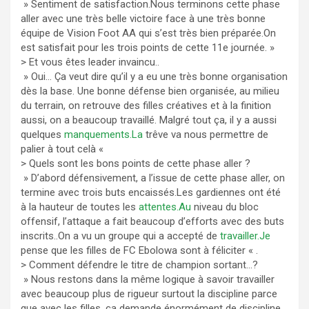
» Sentiment de satisfaction.Nous terminons cette phase
aller avec une très belle victoire face à une très bonne
équipe de Vision Foot AA qui s’est très bien préparée.On
est satisfait pour les trois points de cette 11e journée. »
> Et vous êtes leader invaincu..
» Oui… Ça veut dire qu’il y a eu une très bonne organisation
dès la base. Une bonne défense bien organisée, au milieu
du terrain, on retrouve des filles créatives et à la finition
aussi, on a beaucoup travaillé. Malgré tout ça, il y a aussi
quelques
manquements.La
trêve va nous permettre de
palier à tout celà «
> Quels sont les bons points de cette phase aller ?
» D’abord défensivement, a l’issue de cette phase aller, on
termine avec trois buts encaissés.Les gardiennes ont été
à la hauteur de toutes les
attentes.Au
niveau du bloc
offensif, l’attaque a fait beaucoup d’efforts avec des buts
inscrits..On a vu un groupe qui a accepté de
travailler.Je
pense que les filles de FC Ebolowa sont à féliciter « .
> Comment défendre le titre de champion sortant…?
» Nous restons dans la même logique à savoir travailler
avec beaucoup plus de rigueur surtout la discipline parce
que avec les filles, ça demande énormément de discipline.