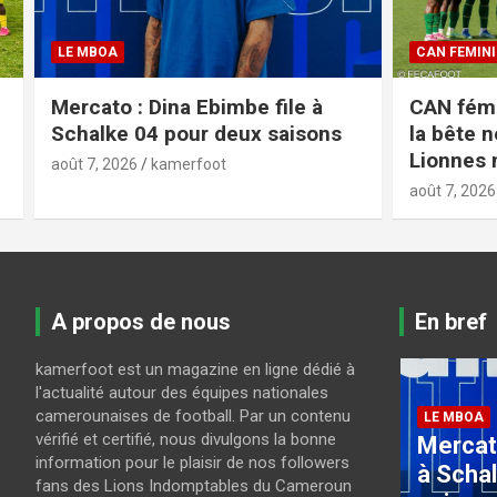
CAN FEMININE 2026
LES LIONS 
CAN féminine 2026 : Pour briser
CAN U23 
la bête noire nigériane, les
Feutchin
Lionnes n’ont plus le choix
joueurs
août 7, 2026
kamerfoot
août 6, 2026
A propos de nous
En bref
kamerfoot est un magazine en ligne dédié à
CAN FEMIN
l'actualité autour des équipes nationales
CAN fé
camerounaises de football. Par un contenu
LE MBOA
vérifié et certifié, nous divulgons la bonne
Mercato : Dina Ebimbe file
briser 
information pour le plaisir de nos followers
à Schalke 04 pour deux
nigéria
fans des Lions Indomptables du Cameroun