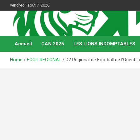
Skip
vendredi, août 7, 2026
to
content
Web Magazine du football camerounais
Kamerfoot
Accueil
CAN 2025
LES LIONS INDOMPTABLES
Home
FOOT REGIONAL
D2 Régional de Football de l’Ouest :