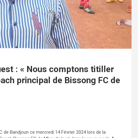
est : « Nous comptons titiller
oach principal de Bissong FC de
C de Bandjoun ce mercredi 14 Février 2024 lors de la