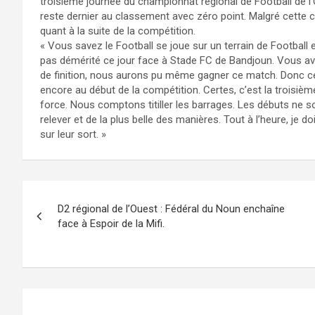
troisième journée du championnat régional de Football de 
reste dernier au classement avec zéro point. Malgré cette 
quant à la suite de la compétition.
« Vous savez le Football se joue sur un terrain de Football et
pas démérité ce jour face à Stade FC de Bandjoun. Vous av
de finition, nous aurons pu même gagner ce match. Donc ce qu
encore au début de la compétition. Certes, c’est la troisièm
force. Nous comptons titiller les barrages. Les débuts ne
relever et de la plus belle des manières. Tout à l’heure, je 
sur leur sort. »
Navigation
D2 régional de l’Ouest : Fédéral du Noun enchaîne
de
face à Espoir de la Mifi.
l’article