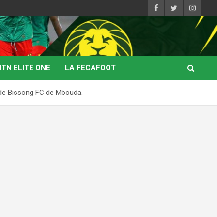
TN ELITE ONE
LA FECAFOOT
al de Bissong FC de Mbouda.