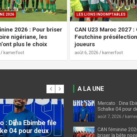
INDOMPTABLES
COUPE DU CAMEROUN
Maroc 2027 : Guy
Coupe du Cameroun : vo
e présélectionne 30
programme des quarts
finale
kamerfoot
août 6, 2026
kamerfoot
A LA UNE
Mercato : Dina Ebi
INE 2026
LES LIONS INDOMPTABLES
Schalke 04 pour 
minine 2026 : Pour
CAN U23 Maroc 2027
août 7, 2026
kamer
la bête noire
Guy Feutchine
CAN féminine 2026
ne, les Lionnes
présélectionne 30
briser la bête noir