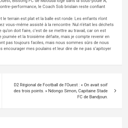
l’Ouest, Bissong FC de Mbouda logé dans la sous-poule A,
contre-performance, le Coach Sob brislain reste confiant
 le terrain est plat et la balle est ronde. Les enfants n’ont
ez vous-même assisté à la rencontre. Nul n’était les déchets
’on doit faire, c’est de se mettre au travail, car on est
e journée et la troisième défaite, mais je compte revenir en
 sont pas toujours faciles, mais nous sommes sûrs de nous
dois encourager mes poulains et leur dire de ne pas s’apitoyer
D2 Régional de Football de l’Ouest : « On avait soif
des trois points. » Ndongo Simon, Capitaine Stade
FC de Bandjoun.