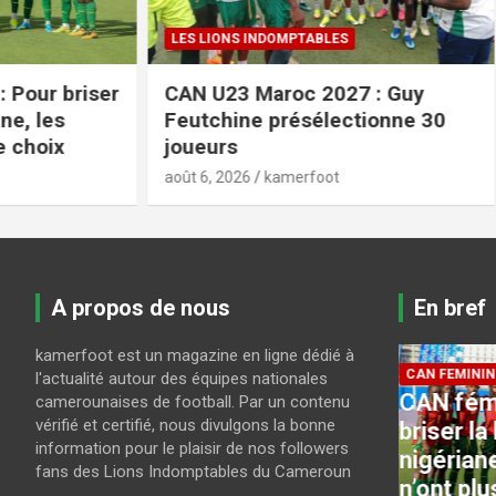
LES LIONS INDOMPTABLES
COUPE DU 
r
CAN U23 Maroc 2027 : Guy
Coupe du
Feutchine présélectionne 30
programm
joueurs
finale
août 6, 2026
kamerfoot
août 6, 2026
A propos de nous
En bref
kamerfoot est un magazine en ligne dédié à
CAN FEMININE 2026
LES LIONS
l'actualité autour des équipes nationales
CAN féminine 2026 : Pour
CAN U2
camerounaises de football. Par un contenu
vérifié et certifié, nous divulgons la bonne
ci
briser la bête noire
Guy Fe
information pour le plaisir de nos followers
s
nigériane, les Lionnes
présél
fans des Lions Indomptables du Cameroun
n’ont plus le choix
joueur