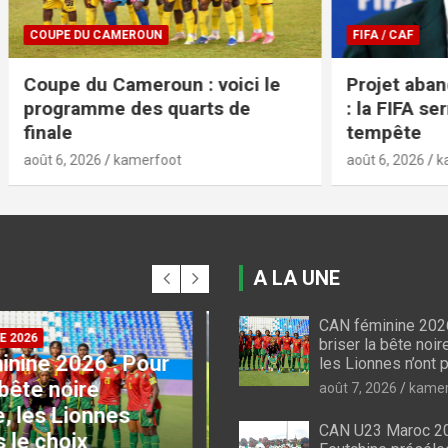
CAMEROUN
FIFA / CAF
 Cameroun : voici le
Projet abandonné et m
e des quarts de
: la FIFA serre les rangs
tempête
kamerfoot
août 6, 2026
kamerfoot
A LA UNE
CAN féminine 2026
 INDOMPTABLES
briser la bête noir
3 Maroc 2027 :
les Lionnes n’ont p
COUPE DU CAMEROUN
utchine
Coupe du Cameroun :
août 7, 2026
kamer
ectionne 30
le programme des qu
CAN U23 Maroc 20
s
de finale