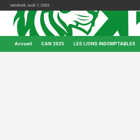
Skip
vendredi, août 7, 2026
to
content
Web Magazine du football camerounais
Kamerfoot
Accueil
CAN 2025
LES LIONS INDOMPTABLES