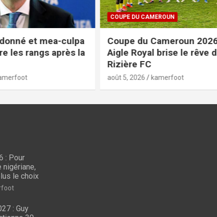
COUPE DU CAMEROUN
ea-culpa
Coupe du Cameroun 2026 :
 après la
Aigle Royal brise le rêve de
Rizière FC
août 5, 2026
kamerfoot
 : Pour
CAN FEMININE 2026
LES 
e nigériane,
CAN féminine 2026 : Pour
CAN
lus le choix
 voici
briser la bête noire
Guy
foot
arts
nigériane, les Lionnes
pré
27 : Guy
n’ont plus le choix
jou