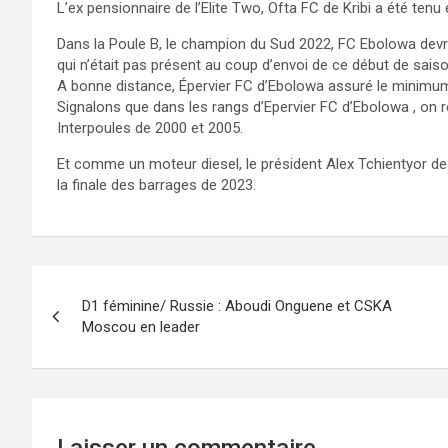
L’ex pensionnaire de l’Elite Two, Ofta FC de Kribi a été tenu
Dans la Poule B, le champion du Sud 2022, FC Ebolowa devra
qui n’était pas présent au coup d’envoi de ce début de saiso
A bonne distance, Épervier FC d’Ebolowa assuré le minimum
Signalons que dans les rangs d’Epervier FC d’Ebolowa , on re
Interpoules de 2000 et 2005.
Et comme un moteur diesel, le président Alex Tchientyor d
la finale des barrages de 2023.
Navigation
D1 féminine/ Russie : Aboudi Onguene et CSKA
de
Moscou en leader
l’article
Laisser un commentaire