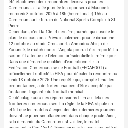
été établi, avec deux rencontres décisives pour les
Camerounais. La 9e journée les opposera à Maurice le
mercredi 8 octobre 2025 à 18h (heure locale) 15h au
Cameroun sur le terrain du National Sports Complex à St
Pierre.
​Cependant, c’est la 10e et dernière journée qui suscite le
plus de discussions. Prévu initialement pour le dimanche
12 octobre au stade Omnisports Ahmadou Ahidjo de
Yaoundé, le match contre l’Angola pourrait être reporté. La
raison ? La tenue de l’élection présidentielle le même jour.
​Dans une démarche qualifiée d’exceptionnelle, la
Fédération Camerounaise de Football (FECAFOOT) a
officiellement sollicité la FIFA pour décaler la rencontre au
lundi 13 octobre 2025. Une requête qui, compte tenu des
circonstances, a de fortes chances d’être acceptée par
l’instance dirigeante du football mondial.
​Ce décalage aura des répercussions bien au-delà des
frontières camerounaises. La règle de la FIFA stipule en
effet que les matchs à enjeu des deux dernières journées
doivent se jouer simultanément dans chaque poule. Ainsi,
si la demande du Cameroun est validée, le match
opposant le Cap-Vert à l’Eswatini sera lui aussi impacté et