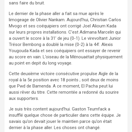
sans faire du bruit.
Le dernier de la phase aller a fait sa mue après le
limogeage de Olivier
Nankam
. Aujourd’hui, Christian Carlos
Mvogo
et ses coéquipiers ont corrigé Joel
Alioum
Kada
sur leurs propres installations. C’est
Adimana
Marcelin qui
a ouvert le score à la 31’ de jeu (0-1). Le virevoltant Junior
Trésor
Bembong
a doublé la mise (0-2) à la 44’. Alexis
Yougouda
Kada
et ses coéquipiers ont essayer de revenir
au score en vain. L’oiseau de la
Ménoua
était physiquement
au point en
depit
du long voyage.
Cette deuxième victoire consécutive propulse Aigle de la
royal
à la 5
e
position avec 18 points ; soit deux de moins
que
Pwd
de Bamenda. A ce moment, El Pacha peut lui
aussi rêver du titre. Cette remontée a redonné du sourire
aux supporters.
Je suis très content aujourd’hui. Gaston
Teumfack
a
insufflé quelque chose de particulier dans cette équipe. Je
savais qu’on devait jouer le maintien parce qu’on était
dernier à la phase aller. Les choses ont changé.