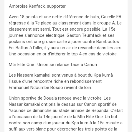
Ambroise Kenfack, supporter
Avec 18 points et une nette différence de buts, Gazelle FA
régresse à la 7
e
place au classement dans le groupe A. Le
classement est serré. Tout est encore possible. La 15
e
journée s’annonce électrique. Gaston
Teumfack
et ses
poulains ont une grosse carte à jouer contre Bamboutos
Fc
. Battus à l’aller, il y aura un air de revanche dans les airs.
Une occasion en or d’intégrer le top 4 en cas de victoire.
Mtn
Elite One : Union se relance face à Canon
Les
Nassara
kamakai
sont venus à bout du
Kpa
kum
à
l’issue d’une rencontre riche en rebondissement.
Emmanuel
Ndoumbé
Bosso revient de loin.
Union sportive de Douala renoue avec la victoire. Les
Nassar
kamakai
ont pris le dessus sur Canon sportif de
Yaoundé ce dimanche au stade annexe de
Bépanda
. C’était
à l’occasion de la 14
e
journée de la Mtn Elite One. Un but
contre son camp d’un joueur du
Kpa
kum
à la 15
e
minute a
suffi aux vert-blanc pour décrocher les trois points de la