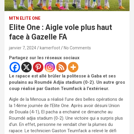
MTN ELITE ONE
Elite One : Aigle vole plus haut
face à Gazelle FA
janvier 7, 2024
kamerfoot
No Comments
Partagez sur les réseaux sociaux
Le rapace est all
é
brûler
la politesse à Gaba et ses
poulains au
Roumdé
Adjia stadium (0-2). Un autre gros
coup réalisé par Gaston
Teumfack
à l’extérieur.
Aigle de la Menoua a réalisé l’une des belles opérations de
la 14
ème
journée de l’Elite One.
Après avoir désuni Union
de Douala (4-1), El pacha a enchainé ce dimanche au
Roumdé
adjia
stadium (0-2). Une victoire qui a surpris plus
d’un. En effet, personne ne vendait cher la plumes du
rapace. Le technicien Gaston
Teumfack
a relevé le défi