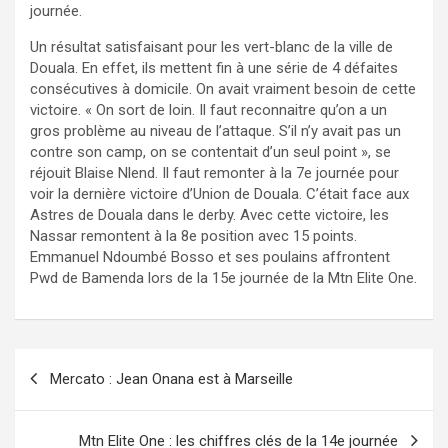
journée.
Un résultat satisfaisant pour les vert-blanc de la ville de
Douala. En effet, ils mettent fin à une série de 4 défaites
consécutives à domicile. On avait vraiment besoin de cette
victoire. « On sort de loin. Il faut reconnaitre qu’on a un
gros problème au niveau de l’attaque. S’il n’y avait pas un
contre son camp, on se contentait d’un seul point », se
réjouit
Blaise
Nlend
.
Il faut remonter à la 7
e
journée pour
voir la dernière victoire d’Union de Douala. C’était face aux
Astres de Douala dans le derby. Avec cette victoire, les
Nassar
remontent à la 8
e
position avec 15 points.
Emmanuel
Ndoumbé
Bosso et ses poulains affrontent
Pwd
de Bamenda lors de la 15
e
journée de la Mtn Elite One.
Navigation
Mercato : Jean Onana est à Marseille
de
l’article
Mtn Elite One : les chiffres clés de la 14e journée