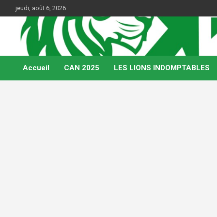
Skip
jeudi, août 6, 2026
to
content
Web Magazine du football camerounais
Kamerfoot
Accueil
CAN 2025
LES LIONS INDOMPTABLES