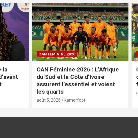
COUPE DU CAMEROUN
Afrique
Coupe du Cameroun : les clubs
re
qualifiés pour les quarts de
voient
finale
août 5, 2026
kamerfoot