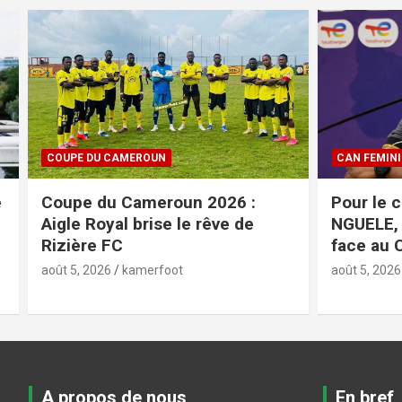
CAN FEMININE 2026
CAN FEMINI
Pour le coach VALENTINE
Esther Ma
NGUELE, pas de relâchement
conféren
face au Cap-Vert
match fa
août 5, 2026
kamerfoot
août 5, 2026
A propos de nous
En bref