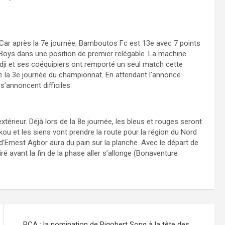
. Car après la 7e journée, Bamboutos Fc est 13e avec 7 points
 Boys dans une position de premier relégable. La machine
ndji et ses coéquipiers ont remporté un seul match cette
de la 3e journée du championnat. En attendant l’annonce
s’annoncent difficiles.
rieur. Déjà lors de la 8e journée, les bleus et rouges seront
ou et les siens vont prendre la route pour la région du Nord
’Ernest Agbor aura du pain sur la planche. Avec le départ de
iré avant la fin de la phase aller s’allonge (Bonaventure
RCA : la nomination de Rigobert Song à la tête des