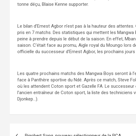
tonne déçu, Blaise Kenne supporter.
Le bilan d’Ernest Agbor n’est pas à la hauteur des attentes
pris en 7 matchs. Des statistiques qui mettent les Mangwa
peine à prendre depuis le début de la saison. En effet, Mba
saison. C’était face au promu, Aigle royal du Moungo lors 
officielle du successeur d’Ernest Agbor, les prochains jours 
Les quatre prochains matchs des Mangwa Boys seront à l’exté
face à Panthère sportive du Ndé. Après ce match, Steve Fok
où les attendent Coton sport et Gazelle FA. Le successeur d
l’ancien entraîneur de Coton sport, la liste des techniciens v
Djonkep…).
Navigation
Rigobert Song, nouveau sélectionneur de la RCA