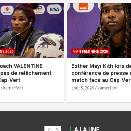
NE 2026
CAN FEMININE 2026
yi Kith lors de la
CAN Féminine 2026 : L’
ce de presse d’avant-
du Sud et la Côte d’Ivoi
ce au Cap-Vert
assurent l’essentiel et 
les quarts
kamerfoot
août 5, 2026
kamerfoot
A LA UNE