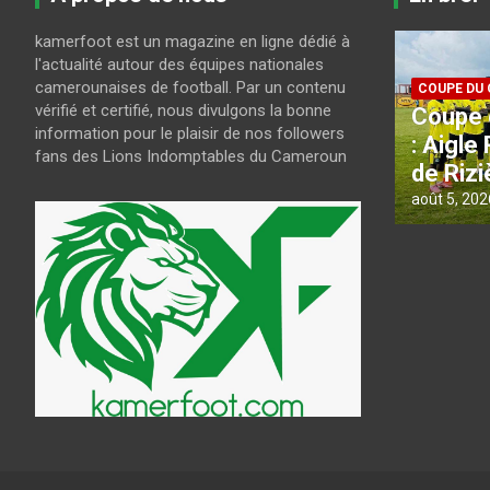
kamerfoot est un magazine en ligne dédié à
CAN FEMIN
l'actualité autour des équipes nationales
la
Pour l
camerounaises de football. Par un contenu
COUPE DU CAMEROUN
vérifié et certifié, nous divulgons la bonne
Coupe du Cameroun 2026
NGUELE
information pour le plaisir de nos followers
: Aigle Royal brise le rêve
relâch
fans des Lions Indomptables du Cameroun
de Rizière FC
Vert
août 5, 2026
kamerfoot
août 5, 202