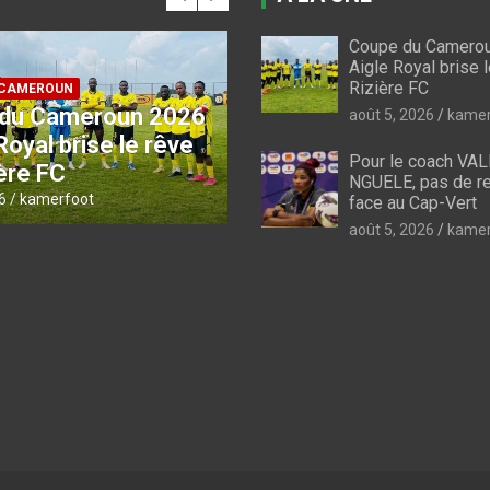
Coupe du Camerou
INE 2026
CAN FEMININE 2026
Aigle Royal brise 
e coach VALENTINE
Esther Mayi Kith lors 
Rizière FC
, pas de
conférence de pres
août 5, 2026
kamer
ement face au Cap-
d’avant-match face 
Pour le coach VA
Cap-Vert
NGUELE, pas de r
6
kamerfoot
août 5, 2026
kamerfoot
face au Cap-Vert
août 5, 2026
kamer