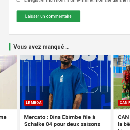
Enregistrer mon nom, mon e-mail et mon site dans le 
Vous avez manqué ...
LE MBOA
CAN FEMINI
Mercato : Dina Ebimbe file à
CAN fémi
Schalke 04 pour deux saisons
la bête n