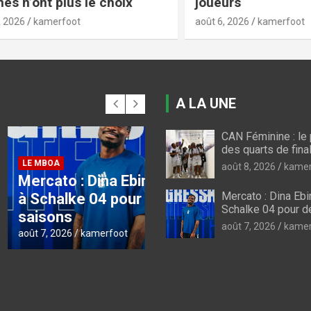
’ont plus le choix
joueurs
kamerfoot
août 6, 2026
kamerfoot
A LA UNE
CAN Féminine : l
CAN FEMININE 2026
des quarts de fina
CAN féminine 2026 :
août 8, 2026
kamer
 : Dina Ebimbe file
briser la bête noire
Mercato : Dina Ebi
lke 04 pour deux
nigériane, les Lionne
Schalke 04 pour 
s
n’ont plus le choix
août 7, 2026
kamer
6
kamerfoot
août 7, 2026
kamerfoot