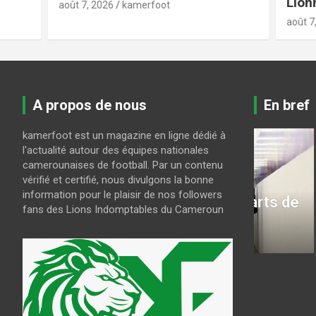
Lionnes n
août 7, 2026
kamerfoot
août 7, 2026
A propos de nous
En bref
kamerfoot est un magazine en ligne dédié à
l'actualité autour des équipes nationales
ur
camerounaises de football. Par un contenu
CAN FEMININE 2026
LE MBOA
vérifié et certifié, nous divulgons la bonne
CAN Féminine : le
Mercato
information pour le plaisir de nos followers
programme des quarts de
à Scha
fans des Lions Indomptables du Cameroun
finale
saison
août 8, 2026
kamerfoot
août 7, 202