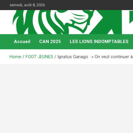
Skip
samedi, août 8, 2026
to
content
Web Magazine du football camerounais
Kamerfoot
Accueil
CAN 2025
LES LIONS INDOMPTABLES
Home
FOOT JEUNES
Ignatus Ganago : « On veut continuer à