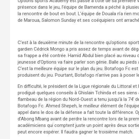
Options sports Academy est passé à côté de sa première v
présence dans le jeu, l’équipe de Bamenda a péché à plusieurs
la rencontre de bout en bout. L’équipe de Douala n’a rien 
de Maroua, Salomon Sunday et ses coéquipiers ont arraché 
C’est à la deuxième minute de la rencontre qu’options sports 
gardien Cédrick Mongo a pris assez de temps avant de dégag
sa frappe a été contrée. Hamid Abdul bien placé au niveau de
jeunesse d’Options va faire parler son génie. Balle au pieds a
C’est la meilleure équipe sur le plan du jeu. Botafogo Fc 
produisent du jeu. Pourtant, Botafogo n’arrive pas à poser
En difficulté, le président de la Ligue régionale du Littoral
prodigué quelques conseils à Ghislain Tchinda et ses siens
flambeau de la région du Nord-Ouest a tenu jusqu’à la 74′ de
Botafogo Fc. Ahmed Shepeh, le meilleur élément de l’équip
appel dans le dos de la défense a fait toute la différence. Op
d’Abong Mbang avant de perdre la rencontre lors de la premi
académiciens qui comptent juste un point après deux sortie
peut encore espérer. Il faudra gagner le troisième match.