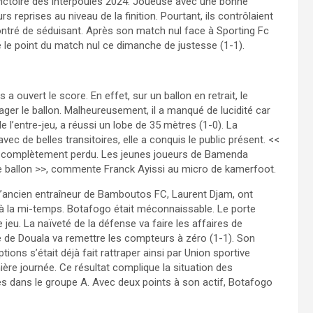
ictoire des interpoules 2024. Joueuse avec une bonne
 reprises au niveau de la finition. Pourtant, ils contrôlaient
montré de séduisant. Après son match nul face à Sporting Fc
le point du match nul ce dimanche de justesse (1-1).
a ouvert le score. En effet, sur un ballon en retrait, le
er le ballon. Malheureusement, il a manqué de lucidité car
 l’entre-jeu, a réussi un lobe de 35 mètres (1-0). La
vec de belles transitoires, elle a conquis le public présent. <<
est complètement perdu. Les jeunes joueurs de Bamenda
 le ballon >>, commente Franck Ayissi au micro de kamerfoot.
 et l’ancien entraîneur de Bamboutos FC, Laurent Djam, ont
 à la mi-temps. Botafogo était méconnaissable. Le porte
 jeu. La naïveté de la défense va faire les affaires de
e de Douala va remettre les compteurs à zéro (1-1). Son
tions s’était déjà fait rattraper ainsi par Union sportive
ère journée. Ce résultat complique la situation des
s dans le groupe A. Avec deux points à son actif, Botafogo