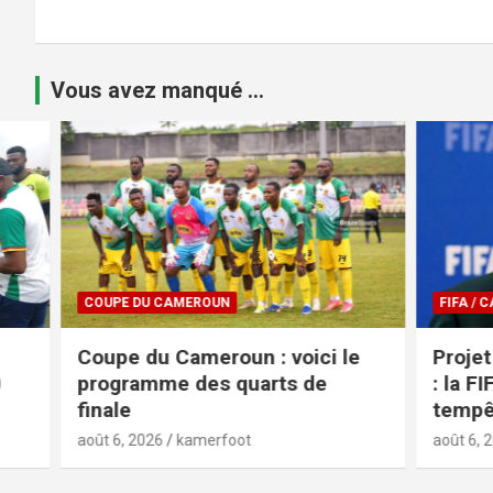
Vous avez manqué ...
COUPE DU CAMEROUN
FIFA / CAF
Coupe du Cameroun : voici le
Projet a
programme des quarts de
: la FIFA
finale
tempête
août 6, 2026
kamerfoot
août 6, 2026