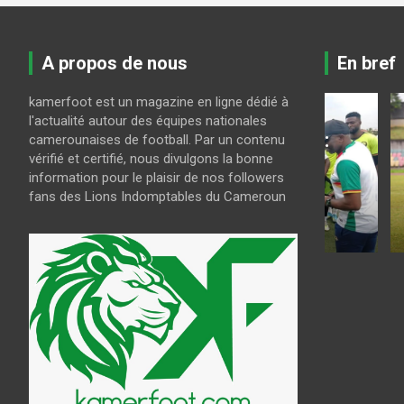
A propos de nous
En bref
kamerfoot est un magazine en ligne dédié à
LES LIONS INDOMPTABLES
l'actualité autour des équipes nationales
CAN U23 Maroc 2027 :
camerounaises de football. Par un contenu
COUPE DU
vérifié et certifié, nous divulgons la bonne
a-
Guy Feutchine
Coupe 
information pour le plaisir de nos followers
présélectionne 30
le pro
fans des Lions Indomptables du Cameroun
joueurs
de fina
août 6, 2026
kamerfoot
août 6, 202