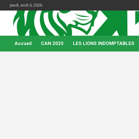
Skip
jeudi, août 6, 2026
to
content
Web Magazine du football camerounais
Kamerfoot
Accueil
CAN 2025
LES LIONS INDOMPTABLES