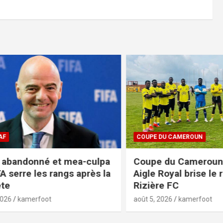
COUPE DU CAMEROUN
bandonné et mea-culpa
Coupe du Cameroun 20
 serre les rangs après la
Aigle Royal brise le rêv
Rizière FC
kamerfoot
août 5, 2026
kamerfoot