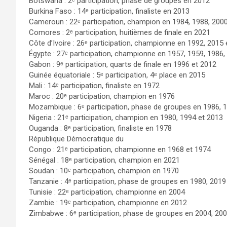
Botswana : 2ᵉ participation, phase de groupes en 2012
Burkina Faso : 14ᵉ participation, finaliste en 2013
Cameroun : 22ᵉ participation, champion en 1984, 1988, 2000
Comores : 2ᵉ participation, huitièmes de finale en 2021
Côte d’Ivoire : 26ᵉ participation, championne en 1992, 2015
Égypte : 27ᵉ participation, championne en 1957, 1959, 1986,
Gabon : 9ᵉ participation, quarts de finale en 1996 et 2012
Guinée équatoriale : 5ᵉ participation, 4ᵉ place en 2015
Mali : 14ᵉ participation, finaliste en 1972
Maroc : 20ᵉ participation, champion en 1976
Mozambique : 6ᵉ participation, phase de groupes en 1986, 1
Nigeria : 21ᵉ participation, champion en 1980, 1994 et 2013
Ouganda : 8ᵉ participation, finaliste en 1978
République Démocratique du
Congo : 21ᵉ participation, championne en 1968 et 1974
Sénégal : 18ᵉ participation, champion en 2021
Soudan : 10ᵉ participation, champion en 1970
Tanzanie : 4ᵉ participation, phase de groupes en 1980, 2019
Tunisie : 22ᵉ participation, championne en 2004
Zambie : 19ᵉ participation, championne en 2012
Zimbabwe : 6ᵉ participation, phase de groupes en 2004, 200