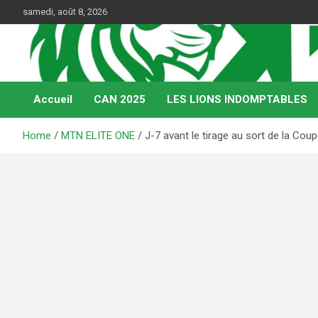
Skip
samedi, août 8, 2026
to
content
Web Magazine du football camerounais
Kamerfoot
Accueil
CAN 2025
LES LIONS INDOMPTABLES
Home
MTN ELITE ONE
J-7 avant le tirage au sort de la Co