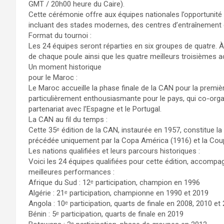
GMT / 20h00 heure du Caire).
Cette cérémonie offre aux équipes nationales l’opportunité 
incluant des stades modernes, des centres d’entraînement d
Format du tournoi :
Les 24 équipes seront réparties en six groupes de quatre. À
de chaque poule ainsi que les quatre meilleurs troisièmes a
Un moment historique
pour le Maroc :
Le Maroc accueille la phase finale de la CAN pour la premiè
particulièrement enthousiasmante pour le pays, qui co-org
partenariat avec l’Espagne et le Portugal.
La CAN au fil du temps :
Cette 35ᵉ édition de la CAN, instaurée en 1957, constitue la
précédée uniquement par la Copa América (1916) et la Coup
Les nations qualifiées et leurs parcours historiques :
Voici les 24 équipes qualifiées pour cette édition, accompa
meilleures performances :
Afrique du Sud : 12ᵉ participation, champion en 1996
Algérie : 21ᵉ participation, championne en 1990 et 2019
Angola : 10ᵉ participation, quarts de finale en 2008, 2010 et
Bénin : 5ᵉ participation, quarts de finale en 2019