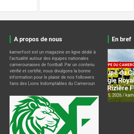
A propos de nous
En bref
kamerfoot est un magazine en ligne dédié à
CAN FEMIN
l'actualité autour des équipes nationales
la
Pour l
camerounaises de football. Par un contenu
COUPE DU CAMEROUN
vérifié et certifié, nous divulgons la bonne
Coupe du Cameroun 2026
NGUELE
information pour le plaisir de nos followers
: Aigle Royal brise le rêve
relâch
fans des Lions Indomptables du Cameroun
de Rizière FC
Vert
août 5, 2026
kamerfoot
août 5, 202