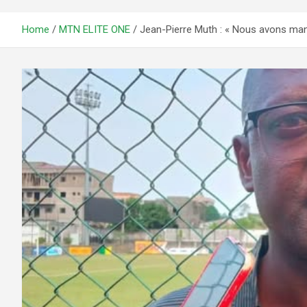
Home
MTN ELITE ONE
Jean-Pierre Muth : « Nous avons man