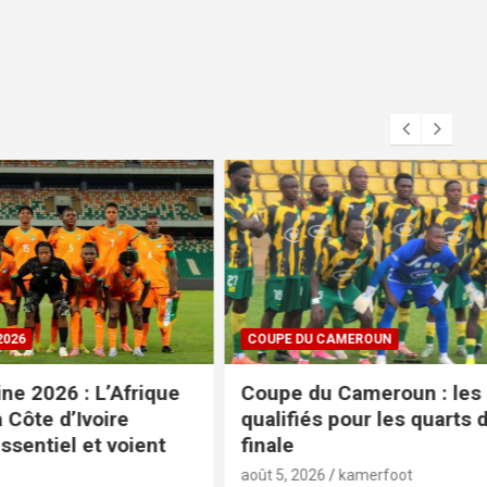
COUPE DU CAMEROUN
Afrique
Coupe du Cameroun : les clubs
re
qualifiés pour les quarts de
voient
finale
août 5, 2026
kamerfoot