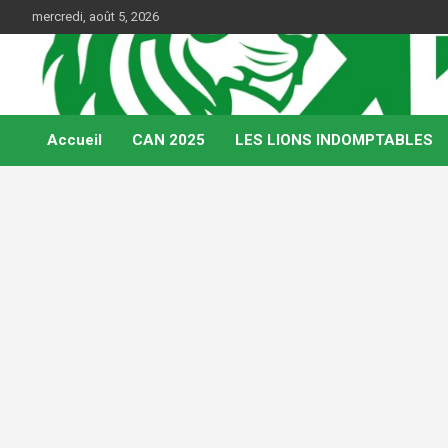
Skip
mercredi, août 5, 2026
to
content
Web Magazine du football camerounais
Kamerfoot
Accueil
CAN 2025
LES LIONS INDOMPTABLES