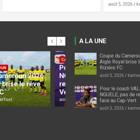
août 5, 2026
kamerfoot
A LA UNE
Coupe du Camerou
INE 2026
CAN FEMININE 2026
Aigle Royal brise 
e coach VALENTINE
Esther Mayi Kith lors 
Rizière FC
, pas de
conférence de pres
août 5, 2026
kamer
ement face au Cap-
d’avant-match face 
Pour le coach VA
Cap-Vert
NGUELE, pas de r
6
kamerfoot
août 5, 2026
kamerfoot
face au Cap-Vert
août 5, 2026
kamer