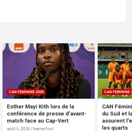
NE 2026
CAN FEMININE 2026
yi Kith lors de la
CAN Féminine 2026 : L’
ce de presse d’avant-
du Sud et la Côte d’Ivoi
ce au Cap-Vert
assurent l’essentiel et 
les quarts
kamerfoot