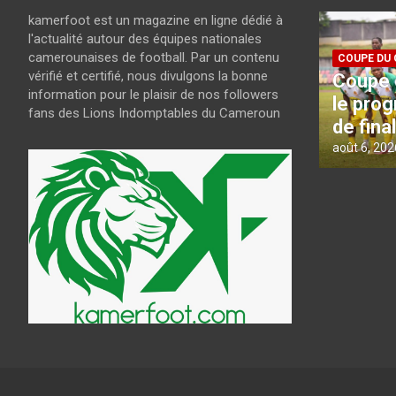
kamerfoot est un magazine en ligne dédié à
l'actualité autour des équipes nationales
camerounaises de football. Par un contenu
COUPE DU CAMEROUN
FIFA / CAF
vérifié et certifié, nous divulgons la bonne
26
Coupe du Cameroun : voici
Projet
information pour le plaisir de nos followers
e
le programme des quarts
culpa :
fans des Lions Indomptables du Cameroun
de finale
rangs 
août 6, 2026
kamerfoot
août 6, 202