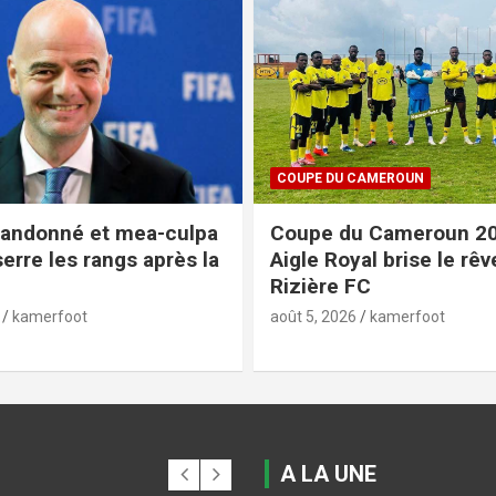
CAMEROUN
CAN FEMININE 2026
u Cameroun 2026 :
Pour le coach VALENT
al brise le rêve de
NGUELE, pas de relâc
FC
face au Cap-Vert
kamerfoot
août 5, 2026
kamerfoot
A LA UNE