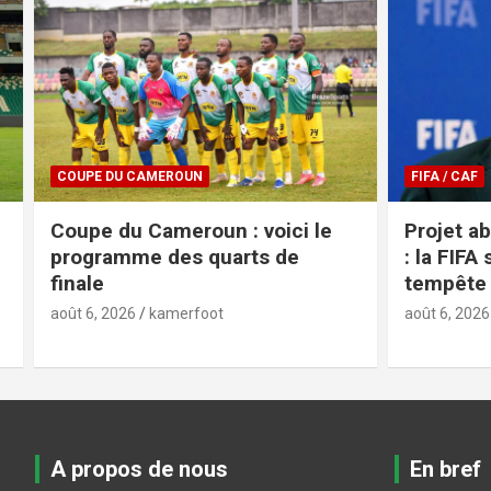
FIFA / CAF
COUPE DU 
Projet abandonné et mea-culpa
Coupe d
: la FIFA serre les rangs après la
Aigle Roy
tempête
Rizière 
août 6, 2026
kamerfoot
août 5, 2026
A propos de nous
En bref