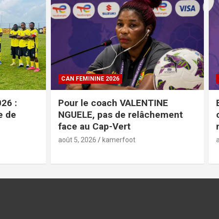
CAN FEMININE 2026
INE
Esther Mayi Kith lors de la
hement
conférence de presse d’avant-
match face au Cap-Vert
août 5, 2026
kamerfoot