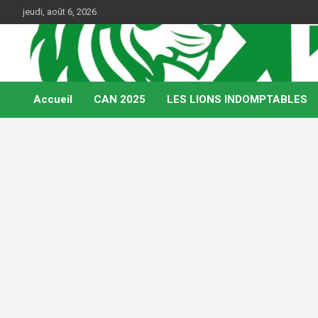
Skip
jeudi, août 6, 2026
to
content
Web Magazine du football camerounais
Kamerfoot
Accueil
CAN 2025
LES LIONS INDOMPTABLES