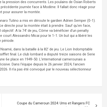
de la pression des concurrents. Les poulains de Osian Roberts
 précédente journée face à Modène. Il fallait donc réagir pour
ant pour assurer la montée.
Gennaro Tutino a mis en déroute le gardien Adrien Semper (0-1).
lace directe pour la montée était à prendre. Sauf qu’en face,
bjectif. A la 74’ de jeu, Côme va bénéficier d’un penalty.
e court Alessandro Micai pour le 1-1. Un but qui a libéré les
e période.
Nsamé, dans la bataille à la 82’ de jeu. Le Lion Indomptable
sifflet final. Le club lombard a disputé treize saisons de Serie
 une 6e place en 1949-50. L’international camerounais a
sive. Dans l’équipe depuis le 26 janvier 2024, l’ancien
2026. Il n’a pas été convoqué par le nouveau sélectionneur
Coupe du Cameroun 2024: Ums et Rangers FC