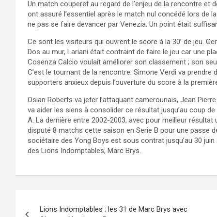
Un match couperet au regard de l’enjeu de la rencontre et 
ont assuré l’essentiel après le match nul concédé lors de la
ne pas se faire devancer par Venezia. Un point était suffis
Ce sont les visiteurs qui ouvrent le score à la 30’ de jeu. 
Dos au mur, Lariani était contraint de faire le jeu car une p
Cosenza Calcio voulait améliorer son classement ; son seul o
C’est le tournant de la rencontre. Simone Verdi va prendre d
supporters anxieux depuis l’ouverture du score à la premièr
Osian Roberts va jeter l’attaquant camerounais, Jean Pierre 
va aider les siens à consolider ce résultat jusqu’au coup de 
A. La dernière entre 2002-2003, avec pour meilleur résultat
disputé 8 matchs cette saison en Serie B pour une passe déci
sociétaire des Yong Boys est sous contrat jusqu’au 30 juin 
des Lions Indomptables, Marc Brys.
Navigation
Lions Indomptables : les 31 de Marc Brys avec