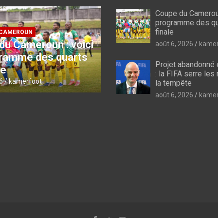
Coupe du Cameroun
programme des qu
finale
COUPE DU CAMEROUN
 abandonné et mea-
Coupe du Cameroun
août 6, 2026
kamer
 la FIFA serre les
: Aigle Royal brise le
Projet abandonné 
après la tempête
de Rizière FC
: la FIFA serre les
6
kamerfoot
août 5, 2026
kamerfoot
la tempête
août 6, 2026
kamer