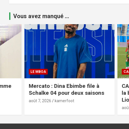
Vous avez manqué ...
LE MBOA
CAN FEMINI
Mercato : Dina Ebimbe file à
CAN fémi
Schalke 04 pour deux saisons
la bête n
Lionnes n
août 7, 2026
kamerfoot
août 7, 2026