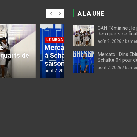
A LA UNE
CAN Féminine : l
CAN FEMININE 2026
des quarts de fina
CAN féminine 2026 :
août 8, 2026
kamer
 : Dina Ebimbe file
briser la bête noire
Mercato : Dina Ebi
lke 04 pour deux
nigériane, les Lionne
Schalke 04 pour 
s
n’ont plus le choix
août 7, 2026
kamer
6
kamerfoot
août 7, 2026
kamerfoot