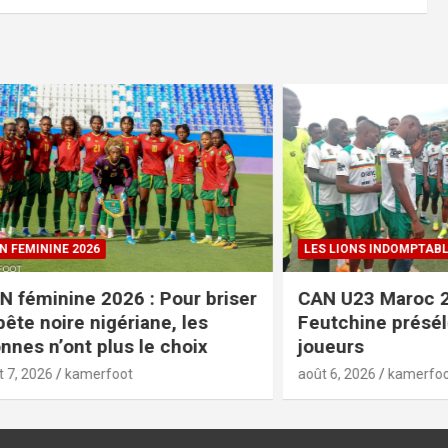
NE 2026
LES LIONS INDOMPTABLES
nine 2026 : Pour briser
CAN U23 Maroc 2027 :
oire nigériane, les
Feutchine présélectio
’ont plus le choix
joueurs
kamerfoot
août 6, 2026
kamerfoot