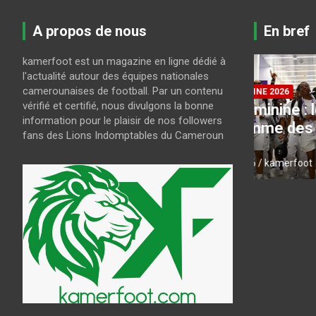
A propos de nous
En bref
kamerfoot est un magazine en ligne dédié à
l'actualité autour des équipes nationales
ur
camerounaises de football. Par un contenu
CAN FEMININE 2026
LE MBOA
vérifié et certifié, nous divulgons la bonne
CAN Féminine : le
Mercato
information pour le plaisir de nos followers
programme des quarts de
à Scha
fans des Lions Indomptables du Cameroun
finale
saison
août 8, 2026
kamerfoot
août 7, 202