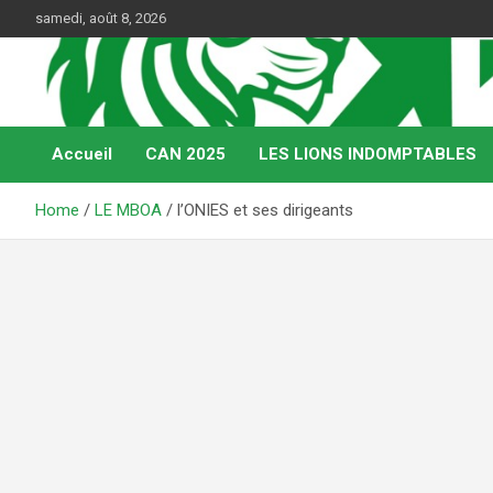
Skip
samedi, août 8, 2026
to
content
Web Magazine du football camerounais
Kamerfoot
Accueil
CAN 2025
LES LIONS INDOMPTABLES
Home
LE MBOA
l’ONIES et ses dirigeants