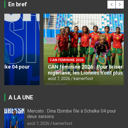
En bref
CAN FEMININE 2026
CAN féminine 2026 : Pour briser la bête noire
nigériane, les Lionnes n’ont plus le choix
août 7, 2026
kamerfoot
A LA UNE
Mercato : Dina Ebimbe file à Schalke 04 pour
deux saisons
août 7, 2026
kamerfoot