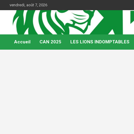
Skip
vendredi, août 7, 2026
to
content
Web Magazine du football camerounais
Kamerfoot
Accueil
CAN 2025
LES LIONS INDOMPTABLES