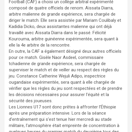
Football (CAF) a choisi un collège arbitral expérimenté
composé de quatre officiels de renom. Aïssata Diarra,
arbitre malienne de grande expérience, sera chargée de
diriger le match. Elle sera assistée par Mariam Coulibaly et
Kadidia Dicko, deux assistantes malienne qui ont déjà
travaillé avec Aïssata Diarra dans le passé. Félicité
Kourouma, arbitre guinéenne expérimentée, sera quant à
elle la 4e arbitre de la rencontre.
En outre, la CAF a également désigné deux autres officiels
pour ce match. Gisèle Naor Asdeel, commissaire
tchadienne de grande expérience, sera chargée de
superviser le match et de veiller au respect des règles du
jeu. Constance Catherine Wejuli Adipo, inspectrice
ougandaise expérimentée, sera quant à elle chargée de
vérifier que les règles du jeu sont respectées et de prendre
les décisions nécessaires pour assurer l’équité et la
sécurité des joueuses.
Les Lionnes U17 sont donc prêtes à affronter l’Éthiopie
après une préparation intensive. Lors de la séance
d’entraînement qui s’est tenue hier mercredi au stade
militaire, l’atmosphère était empreinte de concentration à
quelques heures du premier match du deuxième tour des