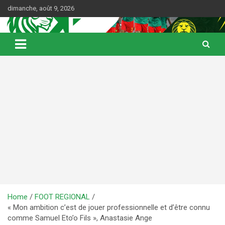
Skip
dimanche, août 9, 2026
to
content
Web Magazine du football camerounais
Kamerfoot
Home
FOOT REGIONAL
« Mon ambition c’est de jouer professionnelle et d’être connu
comme Samuel Eto’o Fils », Anastasie Ange