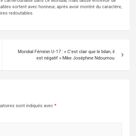
re camerounaise dans ce Mondial, mais laisse entrevoir de
ables sortent avec honneur, après avoir montré du caractère,
aires redoutables.
Mondial Féminin U-17 : « C’est clair que le bilan, il
est négatif » Mike Joséphine Ndoumou
atoires sont indiqués avec
*