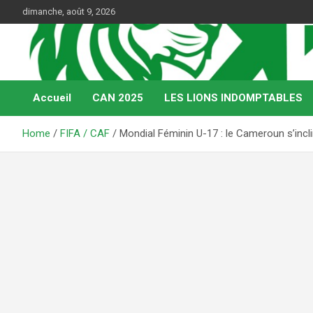
Skip
dimanche, août 9, 2026
to
content
Web Magazine du football camerounais
Kamerfoot
Accueil
CAN 2025
LES LIONS INDOMPTABLES
Home
FIFA / CAF
Mondial Féminin U-17 : le Cameroun s’incli