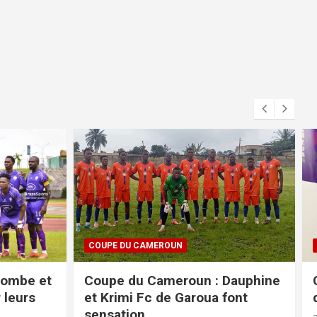
CAN FEMININE 2026
Dauphine
CAN Féminine : le programme
font
des quarts de finale
août 8, 2026
kamerfoot