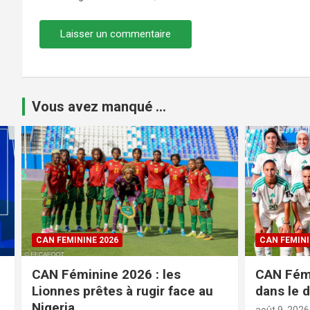
Vous avez manqué ...
CAN FEMININE 2026
FIFA / CAF
CAN Féminine 2026 : l’Algérie
Compétit
dans le dernier carré
Panthère 
adversai
août 9, 2026
kamerfoot