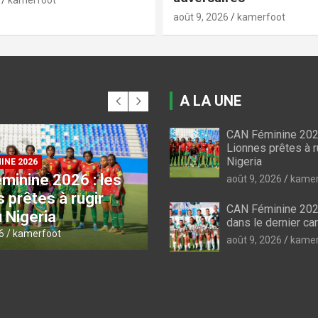
kamerfoot
août 9, 2026
kamerfoot
A LA UNE
CAN Féminine 2026
FIFA / CAF
Lionnes prêtes à r
Compétitions CAF :
Nigeria
INE 2026
minine 2026 :
Colombe et Panthère
août 9, 2026
kamer
ie dans le dernier
fixés sur leurs
CAN Féminine 2026 
adversaires
dans le dernier ca
6
kamerfoot
août 9, 2026
kamerfoot
août 9, 2026
kamer