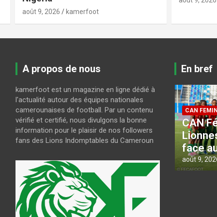
août 9, 2026
A propos de nous
En bref
kamerfoot est un magazine en ligne dédié à
l'actualité autour des équipes nationales
camerounaises de football. Par un contenu
CAN FEMININE 2026
CAN FEMIN
vérifié et certifié, nous divulgons la bonne
nt
CAN Féminine 2026 : les
CAN Fé
information pour le plaisir de nos followers
Lionnes prêtes à rugir
l’Algér
fans des Lions Indomptables du Cameroun
face au Nigeria
carré
août 9, 2026
kamerfoot
août 9, 202