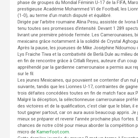
phase de groupes du Mondial Féminin U-17 de la FIFA, Maro
prestigieuse Académie Mohammed VI de Football, les Lionne
(1-0), au terme d’un match disputé et équilibré.
Dirigée par l’arbitre roumaine Alina Pesu, assistée de Ivona 
tenu toutes ses promesses d’intensité. Devant 1 289 specta
livrant une première période fermée. Les Camerounaises, bi
mexicains grâce notamment à la solidité de Crystal Aghogu
Après la pause, les joueuses de Mike Joséphine Ndoumou ont
Lys Fraiche Tiwa et la combativité de Berlà Dule au milieu de 
en fin de rencontre grâce à Citlalli Reyes, auteure d’un cou
appréhendé par la gardienne camerounaise a permis aux re
sur le fil.
Les jeunes Mexicaines, qui pouvaient se contenter d’un nul p
suivante, tandis que les Lionnes U-17, contraintes de gagner
trois défaites concédées toutes en fin de match face aux P
Malgré la déception, la sélectionneuse camerounaise préfère 
des victoires et de la qualification, c’est clair que le bilan, 
tout gagner partout, car on aura aussi beaucoup appris. Je
mieux se préparer et revenir l’année prochaine plus fortes.
chances de notre côté pour mieux aborder la compétition
micro de
Kamerfoot.com.