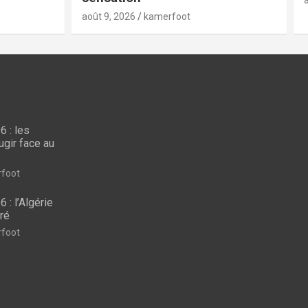
 : les
ugir face au
CAN FEMININE 2026
CAN 
 sont
CAN Féminine 2026 : les
CAN
foot
Lionnes prêtes à rugir
l’Al
: l’Algérie
face au Nigeria
car
rré
août 9, 2026
kamerfoot
août 9
foot