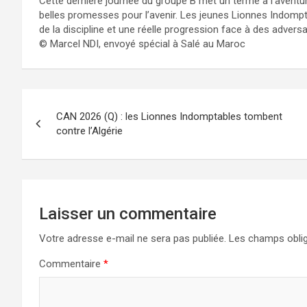
Cette dernière journée du groupe B met un terme à l’aventu
belles promesses pour l’avenir. Les jeunes Lionnes Indompt
de la discipline et une réelle progression face à des advers
© Marcel NDI, envoyé spécial à Salé au Maroc
Navigation
CAN 2026 (Q) : les Lionnes Indomptables tombent
de
contre l’Algérie
l’article
Laisser un commentaire
Votre adresse e-mail ne sera pas publiée.
Les champs oblig
Commentaire
*