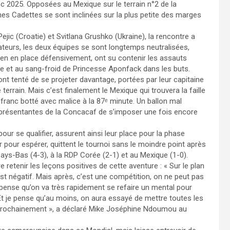
c 2025. Opposées au Mexique sur le terrain n°2 de la
s Cadettes se sont inclinées sur la plus petite des marges
Pejic (Croatie) et Svitlana Grushko (Ukraine), la rencontre a
teurs, les deux équipes se sont longtemps neutralisées,
en en place défensivement, ont su contenir les assauts
e et au sang-froid de Princesse Aponfack dans les buts.
 tenté de se projeter davantage, portées par leur capitaine
terrain. Mais c’est finalement le Mexique qui trouvera la faille
p franc botté avec malice à la 87ᵉ minute. Un ballon mal
présentantes de la Concacaf de s’imposer une fois encore
our se qualifier, assurent ainsi leur place pour la phase
 pour espérer, quittent le tournoi sans le moindre point après
ays-Bas (4-3), à la RDP Corée (2-1) et au Mexique (1-0).
retenir les leçons positives de cette aventure : « Sur le plan
il est négatif. Mais après, c’est une compétition, on ne peut pas
 pense qu’on va très rapidement se refaire un mental pour
 Et je pense qu’au moins, on aura essayé de mettre toutes les
 prochainement », a déclaré Mike Joséphine Ndoumou au