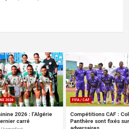
COUPE DU CAMEROUN
ions CAF : Colombe et
Coupe du Cameroun : 
sont fixés sur leurs
et Krimi Fc de Garoua 
res
sensation