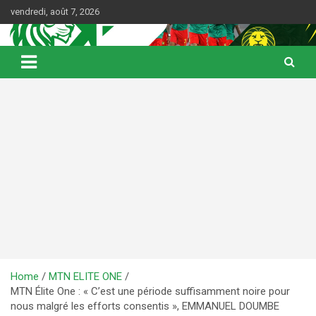
Skip
vendredi, août 7, 2026
to
content
Web Magazine du football camerounais
Kamerfoot
Home
MTN ELITE ONE
MTN Élite One : « C’est une période suffisamment noire pour
nous malgré les efforts consentis », EMMANUEL DOUMBE