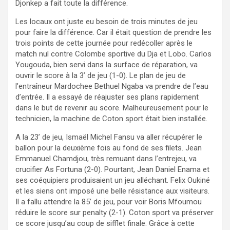
Djonkep a fait toute la différence.
Les locaux ont juste eu besoin de trois minutes de jeu
pour faire la différence. Car il était question de prendre les
trois points de cette journée pour redécoller après le
match nul contre Colombe sportive du Dja et Lobo. Carlos
Yougouda, bien servi dans la surface de réparation, va
ouvrir le score à la 3’ de jeu (1-0). Le plan de jeu de
l’entraîneur Mardochee Bethuel Ngaba va prendre de l’eau
d’entrée. Il a essayé de réajuster ses plans rapidement
dans le but de revenir au score. Malheureusement pour le
technicien, la machine de Coton sport était bien installée.
A la 23’ de jeu, Ismaël Michel Fansu va aller récupérer le
ballon pour la deuxième fois au fond de ses filets. Jean
Emmanuel Chamdjou, très remuant dans l’entrejeu, va
crucifier As Fortuna (2-0). Pourtant, Jean Daniel Enama et
ses coéquipiers produisaient un jeu alléchant. Felix Oukiné
et les siens ont imposé une belle résistance aux visiteurs.
Il a fallu attendre la 85’ de jeu, pour voir Boris Mfoumou
réduire le score sur penalty (2-1). Coton sport va préserver
ce score jusqu’au coup de sifflet finale. Grâce à cette