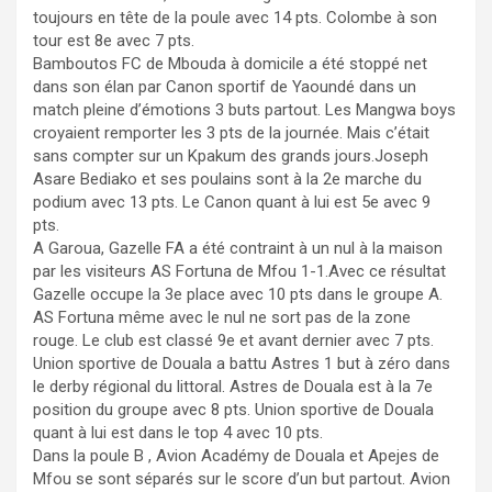
toujours en tête de la poule avec 14 pts. Colombe à son
tour est 8e avec 7 pts.
Bamboutos FC de Mbouda à domicile a été stoppé net
dans son élan par Canon sportif de Yaoundé dans un
match pleine d’émotions 3 buts partout. Les Mangwa boys
croyaient remporter les 3 pts de la journée. Mais c’était
sans compter sur un Kpakum des grands jours.Joseph
Asare Bediako et ses poulains sont à la 2e marche du
podium avec 13 pts. Le Canon quant à lui est 5e avec 9
pts.
A Garoua, Gazelle FA a été contraint à un nul à la maison
par les visiteurs AS Fortuna de Mfou 1-1.Avec ce résultat
Gazelle occupe la 3e place avec 10 pts dans le groupe A.
AS Fortuna même avec le nul ne sort pas de la zone
rouge. Le club est classé 9e et avant dernier avec 7 pts.
Union sportive de Douala a battu Astres 1 but à zéro dans
le derby régional du littoral. Astres de Douala est à la 7e
position du groupe avec 8 pts. Union sportive de Douala
quant à lui est dans le top 4 avec 10 pts.
Dans la poule B , Avion Académy de Douala et Apejes de
Mfou se sont séparés sur le score d’un but partout. Avion