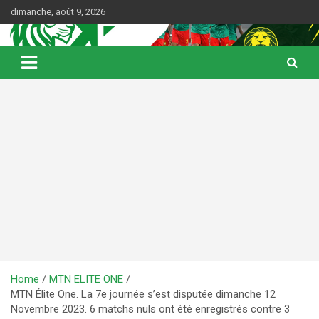
Skip
dimanche, août 9, 2026
to
content
Web Magazine du football camerounais
Kamerfoot
Home
MTN ELITE ONE
MTN Élite One. La 7e journée s’est disputée dimanche 12
Novembre 2023. 6 matchs nuls ont été enregistrés contre 3