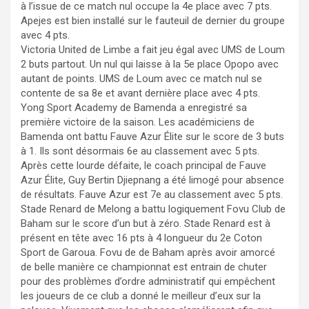
à l’issue de ce match nul occupe la 4e place avec 7 pts.
Apejes est bien installé sur le fauteuil de dernier du groupe
avec 4 pts.
Victoria United de Limbe a fait jeu égal avec UMS de Loum
2 buts partout. Un nul qui laisse à la 5e place Opopo avec
autant de points. UMS de Loum avec ce match nul se
contente de sa 8e et avant dernière place avec 4 pts.
Yong Sport Academy de Bamenda a enregistré sa
première victoire de la saison. Les académiciens de
Bamenda ont battu Fauve Azur Élite sur le score de 3 buts
à 1. Ils sont désormais 6e au classement avec 5 pts.
Après cette lourde défaite, le coach principal de Fauve
Azur Élite, Guy Bertin Djiepnang a été limogé pour absence
de résultats. Fauve Azur est 7e au classement avec 5 pts.
Stade Renard de Melong a battu logiquement Fovu Club de
Baham sur le score d’un but à zéro. Stade Renard est à
présent en tête avec 16 pts à 4 longueur du 2e Coton
Sport de Garoua. Fovu de de Baham après avoir amorcé
de belle manière ce championnat est entrain de chuter
pour des problèmes d’ordre administratif qui empêchent
les joueurs de ce club a donné le meilleur d’eux sur la