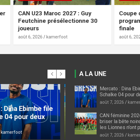
Maroc 2027 : Guy
Coupe du Cameroun : vo
e présélectionne 30
programme des quarts
finale
kamerfoot
août 6, 2026
kamerfoot
A LA UNE
Mercato : Dina Ebi
INE 2026
LES LIONS INDOMPTABLES
Schalke 04 pour 
minine 2026 : Pour
CAN U23 Maroc 2027
août 7, 2026
kamer
la bête noire
Guy Feutchine
CAN féminine 2026
ne, les Lionnes
présélectionne 30
briser la bête noir
lus le choix
joueurs
les Lionnes n’ont p
6
kamerfoot
août 6, 2026
kamerfoot
août 7, 2026
kamer