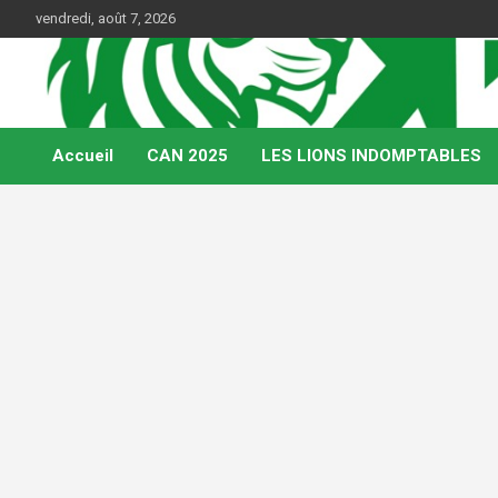
Skip
vendredi, août 7, 2026
to
content
Web Magazine du football camerounais
Kamerfoot
Accueil
CAN 2025
LES LIONS INDOMPTABLES