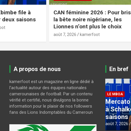
CAN féminine 2026 : Pour briser
CAN U23 
la bête noire nigériane, les
Feutchin
Lionnes n’ont plus le choix
joueurs
août 7, 2026
kamerfoot
août 6, 2026
A propos de nous
En bref
kamerfoot est un magazine en ligne dédié à
CAN FEMIN
l'actualité autour des équipes nationales
CAN fé
camerounaises de football. Par un contenu
LE MBOA
vérifié et certifié, nous divulgons la bonne
Mercato : Dina Ebimbe file
briser 
information pour le plaisir de nos followers
à Schalke 04 pour deux
nigéria
fans des Lions Indomptables du Cameroun
saisons
n’ont p
août 7, 2026
kamerfoot
août 7, 202