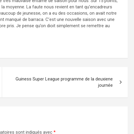
t une très mauvaise entame de saison pour nous. Sur 15 points,
 la moyenne. La faute nous revient en tant qu’encadreurs
 beaucoup de jeunesse, on a eu des occasions, on avait notre
t manqué de barraca. C’est une nouvelle saison avec une
re pris. Je pense qu’on dioit simplement se remettre au
Guiness Super League programme de la deuxiene
journée
atoires sont indiqués avec
*