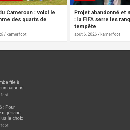
ici le
Projet abandonné et mea-culpa
 de
: la FIFA serre les rangs après la
tempête
août 6, 2026
kamerfoot
mbe file à
CAN 
deux saisons
 :
CAN
LE MBOA
foot
Mercato : Dina Ebimbe file
bris
 : Pour
à Schalke 04 pour deux
nig
e nigériane,
saisons
n’on
lus le choix
août 7, 2026
kamerfoot
août 7
foot