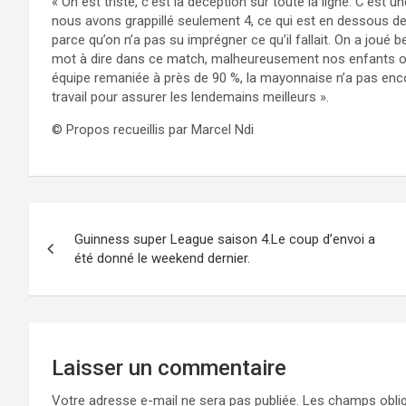
« On est triste, c’est la déception sur toute la ligne. C’es
nous avons grappillé seulement 4, ce qui est en dessous de
parce qu’on n’a pas su imprégner ce qu’il fallait. On a joué
mot à dire dans ce match, malheureusement nos enfants on
équipe remaniée à près de 90 %, la mayonnaise n’a pas enco
travail pour assurer les lendemains meilleurs ».
© Propos recueillis par Marcel Ndi
Navigation
Guinness super League saison 4.Le coup d’envoi a
de
été donné le weekend dernier.
l’article
Laisser un commentaire
Votre adresse e-mail ne sera pas publiée.
Les champs oblig