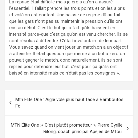
La reprise était difficile mais je crois qu’on a assuré
l’essentiel. Il fallait prendre les trois points et on les a pris
et voilà,on est content. Une baisse de régime dû au fait
que les gars n’ont pas su maintenir la pression qu’ils ont
mis au début. C’est le but qui a fait qu’ils baissent en
intensité parce-que c’est ça qu’on est venu chercher. Ils se
sont résolus à défendre. C’était involontaire de leur part.
Vous savez quand on vient jouer un match,on a un objectif
à atteindre. Il était question que même à un but à zéro on
pouvait gagner le match, donc naturellement, ils se sont
repliés pour défendre leur but, c’est pour ça qu’ils ont
baissé en intensité mais ce n’était pas les consignes ».
Navigation
Mtn Elite One : Aigle vole plus haut face à Bamboutos
de
Fc
l’article
MTN Élite One :« C’est plutôt prometteur », Pierre Cyrille
Bilong, coach principal Apejes de Mfou.