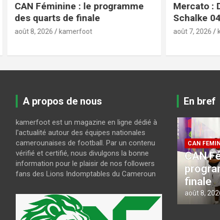
Mercato : Dina Ebimbe file à
CAN fémi
Schalke 04 pour deux saisons
la bête n
Lionnes n
août 7, 2026
kamerfoot
août 7, 2026
A propos de nous
En bref
kamerfoot est un magazine en ligne dédié à
l'actualité autour des équipes nationales
ur
camerounaises de football. Par un contenu
CAN FEMININE 2026
LE MBOA
vérifié et certifié, nous divulgons la bonne
CAN Féminine : le
Mercato
information pour le plaisir de nos followers
programme des quarts de
à Scha
fans des Lions Indomptables du Cameroun
finale
saison
août 8, 2026
kamerfoot
août 7, 202