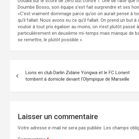
Douala sur le score de zéro but contre 1. Une de faite que
Doumbe Bosso, son équipe s’est fait surprendre et ses hom
«C’est vraiment dommage parce qu’on on aurait pensé à tout 
qu’il fallait. Nous avons eu ce qu’il fallait. On prend un but 
vouloir à tout prix égaliser au moins, on n’est plutôt passé à 
particulièrement en deuxième mi-temps mais manque de bar
se remettre, le plutôt possible ».
Navigation
Lions en club:Darlin Zidane Yongwa et le FC Lorient
de
tombent à domicile devant l’Olympique de Marseille
l’article
Laisser un commentaire
Votre adresse e-mail ne sera pas publiée.
Les champs oblig