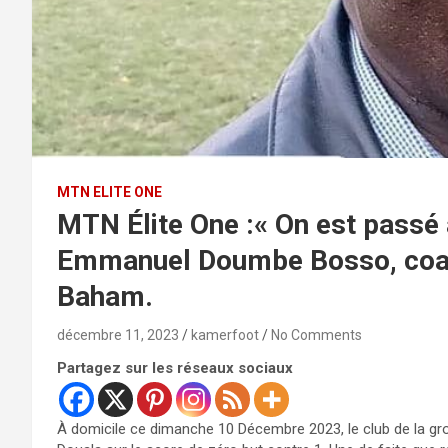
MTN ELITE ONE
MTN Élite One :« On est passé à
Emmanuel Doumbe Bosso, coach
Baham.
décembre 11, 2023
kamerfoot
No Comments
Partagez sur les réseaux sociaux
À domicile ce dimanche 10 Décembre 2023, le club de la 