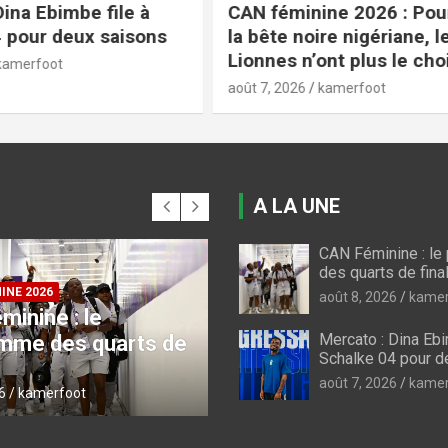
nine 2026 : Pour briser
CAN U23 Maroc 2027 :
oire nigériane, les
Feutchine présélectio
’ont plus le choix
joueurs
kamerfoot
août 6, 2026
kamerfoot
A LA UNE
CAN Féminine : l
CAN FEMININE 2026
des quarts de fina
CAN féminine 2026 :
août 8, 2026
kamer
 : Dina Ebimbe file
briser la bête noire
Mercato : Dina Ebi
lke 04 pour deux
nigériane, les Lionne
Schalke 04 pour 
s
n’ont plus le choix
août 7, 2026
kamer
6
kamerfoot
août 7, 2026
kamerfoot