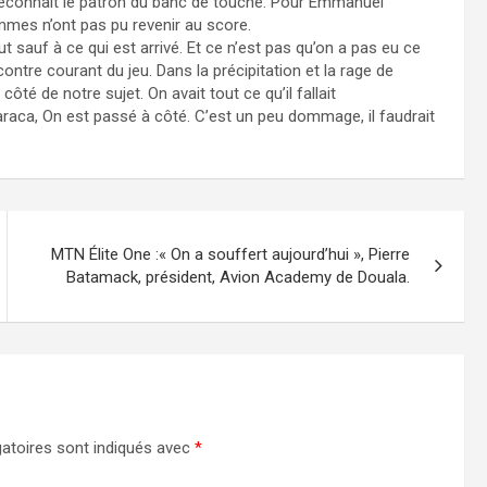
 reconnaît le patron du banc de touche. Pour Emmanuel
mes n’ont pas pu revenir au score.
sauf à ce qui est arrivé. Et ce n’est pas qu’on a pas eu ce
à contre courant du jeu. Dans la précipitation et la rage de
côté de notre sujet. On avait tout ce qu’il fallait
aca, On est passé à côté. C’est un peu dommage, il faudrait
MTN Élite One :« On a souffert aujourd’hui », Pierre
Batamack, président, Avion Academy de Douala.
atoires sont indiqués avec
*