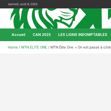
Skip
samedi, août 8, 2026
to
content
Web Magazine du football camerounais
Kamerfoot
Accueil
CAN 2025
LES LIONS INDOMPTABLES
Home
MTN ELITE ONE
MTN Élite One :« On est passé à côt