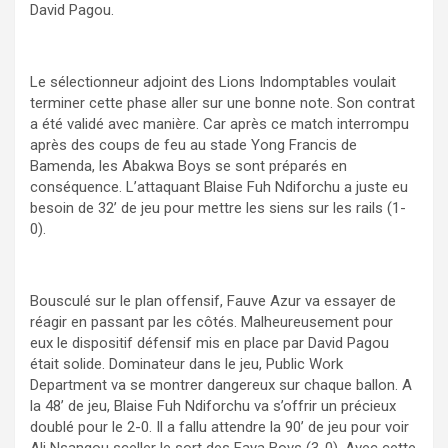
David Pagou.
Le sélectionneur adjoint des Lions Indomptables voulait
terminer cette phase aller sur une bonne note. Son contrat
a été validé avec manière. Car après ce match interrompu
après des coups de feu au stade Yong Francis de
Bamenda, les Abakwa Boys se sont préparés en
conséquence. L’attaquant Blaise Fuh Ndiforchu a juste eu
besoin de 32’ de jeu pour mettre les siens sur les rails (1-
0).
Bousculé sur le plan offensif, Fauve Azur va essayer de
réagir en passant par les côtés. Malheureusement pour
eux le dispositif défensif mis en place par David Pagou
était solide. Dominateur dans le jeu, Public Work
Department va se montrer dangereux sur chaque ballon. A
la 48’ de jeu, Blaise Fuh Ndiforchu va s’offrir un précieux
doublé pour le 2-0. Il a fallu attendre la 90’ de jeu pour voir
Ali Nsangou sceller le sort des Faya Boys (3-0). Avec cette