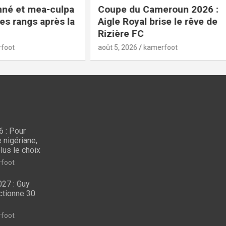
ea-culpa
Coupe du Cameroun 2026 :
 après la
Aigle Royal brise le rêve de
Rizière FC
août 5, 2026
kamerfoot
 : Pour
CAN FEMININE 2026
LES 
e nigériane,
CAN féminine 2026 : Pour
CAN
lus le choix
 voici
briser la bête noire
Guy
foot
arts
nigériane, les Lionnes
pré
27 : Guy
n’ont plus le choix
jou
ctionne 30
août 7, 2026
kamerfoot
août 6
foot