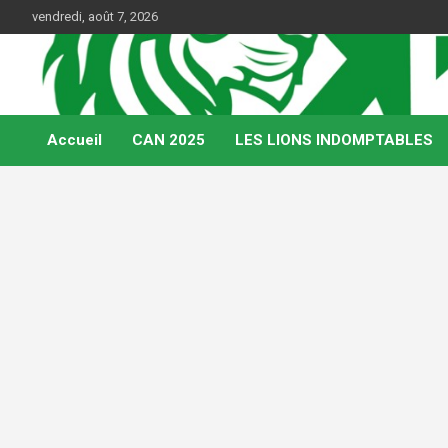
Skip
vendredi, août 7, 2026
to
content
Web Magazine du football camerounais
Kamerfoot
Accueil
CAN 2025
LES LIONS INDOMPTABLES