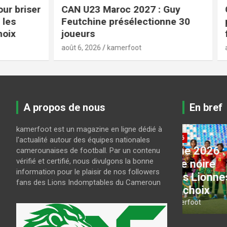
r
CAN U23 Maroc 2027 : Guy
Coupe du
Feutchine présélectionne 30
programm
joueurs
finale
août 6, 2026
kamerfoot
août 6, 2026
A propos de nous
En bref
kamerfoot est un magazine en ligne dédié à
CAN FEMININE 2026
LES LIONS
l'actualité autour des équipes nationales
CAN féminine 2026 : Pour
CAN U2
camerounaises de football. Par un contenu
vérifié et certifié, nous divulgons la bonne
ci
briser la bête noire
Guy Fe
information pour le plaisir de nos followers
s
nigériane, les Lionnes
présél
fans des Lions Indomptables du Cameroun
n’ont plus le choix
joueur
août 7, 2026
kamerfoot
août 6, 202