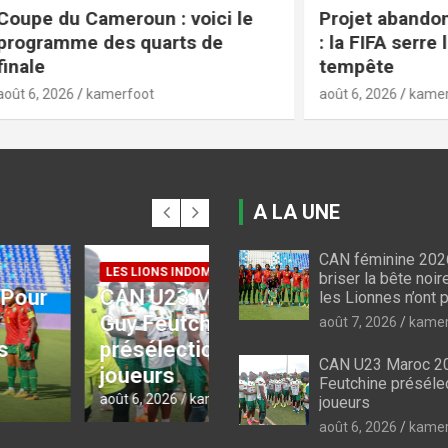
 Cameroun : voici le
Projet abandonné et m
e des quarts de
: la FIFA serre les rangs
tempête
kamerfoot
août 6, 2026
kamerfoot
A LA UNE
CAN féminine 2026
 INDOMPTABLES
briser la bête noir
3 Maroc 2027 :
les Lionnes n’ont p
COUPE DU CAMEROUN
utchine
Coupe du Cameroun :
août 7, 2026
kamer
ectionne 30
le programme des qu
CAN U23 Maroc 20
s
de finale
Feutchine préséle
6
kamerfoot
août 6, 2026
kamerfoot
joueurs
août 6, 2026
kamer