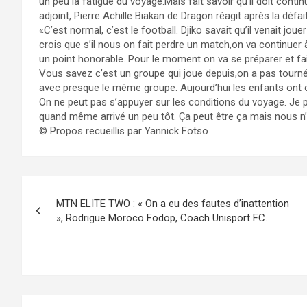
un peu la fatigue du voyage.Mais fait savoir qu’il doit contin
adjoint, Pierre Achille Biakan de Dragon réagit après la défai
«C’est normal, c’est le football. Djiko savait qu’il venait jo
crois que s’il nous on fait perdre un match,on va continuer à
un point honorable. Pour le moment on va se préparer et fa
Vous savez c’est un groupe qui joue depuis,on a pas tourné
avec presque le même groupe. Aujourd’hui les enfants ont co
On ne peut pas s’appuyer sur les conditions du voyage. Je p
quand même arrivé un peu tôt. Ça peut être ça mais nous n
© Propos recueillis par Yannick Fotso
Navigation
MTN ELITE TWO : « On a eu des fautes d’inattention
de
», Rodrigue Moroco Fodop, Coach Unisport FC.
l’article