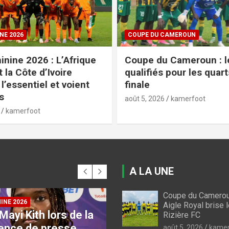
NE 2026
COUPE DU CAMEROUN
nine 2026 : L’Afrique
Coupe du Cameroun : l
 la Côte d’Ivoire
qualifiés pour les quar
l’essentiel et voient
finale
s
août 5, 2026
kamerfoot
kamerfoot
A LA UNE
Coupe du Camerou
INE 2026
Aigle Royal brise 
Mayi Kith lors de la
Rizière FC
COUPE DU CAMEROUN
ence de presse
Coupe du Cameroun
août 5, 2026
kamer