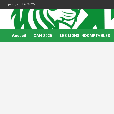
Skip
jeudi, août 6, 2026
to
content
Web Magazine du football camerounais
Kamerfoot
Accueil
CAN 2025
LES LIONS INDOMPTABLES