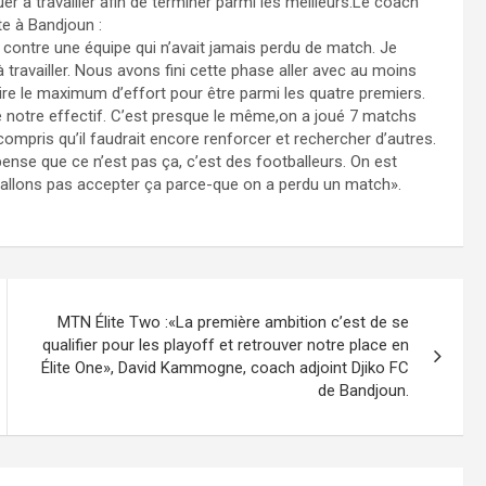
uer à travailler afin de terminer parmi les meilleurs.Le coach
te à Bandjoun :
uer contre une équipe qui n’avait jamais perdu de match. Je
 travailler. Nous avons fini cette phase aller avec au moins
ire le maximum d’effort pour être parmi les quatre premiers.
 notre effectif. C’est presque le même,on a joué 7 matchs
mpris qu’il faudrait encore renforcer et rechercher d’autres.
ense que ce n’est pas ça, c’est des footballeurs. On est
’allons pas accepter ça parce-que on a perdu un match».
MTN Élite Two :«La première ambition c’est de se
qualifier pour les playoff et retrouver notre place en
Élite One», David Kammogne, coach adjoint Djiko FC
de Bandjoun.