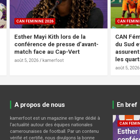
CAN FEMININE 2026
CAN FEMINI
Esther Mayi Kith lors de la
CAN Fémi
conférence de presse d’avant-
du Sud et
match face au Cap-Vert
assurent 
les quart
août 5, 2026
kamerfoot
août 5, 2026
A propos de nous
En bref
kamerfoot est un magazine en ligne dédié à
CAN FEMININE 2026
CAN FEMIN
l'actualité autour des équipes nationales
Pour le coach VALENTINE
Esther 
camerounaises de football. Par un contenu
vérifié et certifié, nous divulgons la bonne
26
NGUELE, pas de
confér