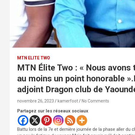
MTN ELITE TWO
MTN Élite Two : « Nous avons t
au moins un point honorable ».
adjoint Dragon club de Yaound
novembre 26, 2023
kamerfoot
No Comments
Partagez sur les réseaux sociaux
Battu lors de la 7e et dernière journée de la phase aller 