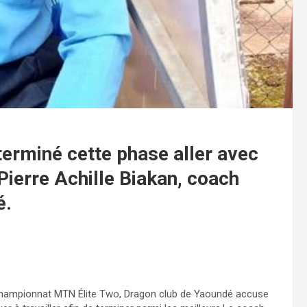
erminé cette phase aller avec
Pierre Achille Biakan, coach
é.
du championnat MTN Élite Two, Dragon club de Yaoundé accuse