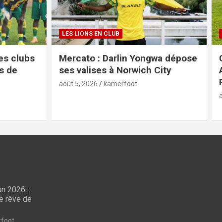
LES LIONS EN CLUB
es clubs
Mercato : Darlin Yongwa dépose
ts de
ses valises à Norwich City
août 5, 2026
kamerfoot
n 2026 :
CAN FEMININE 2026
le rêve de
Pour le coach VALENTINE
 2026
NGUELE, pas de
foot