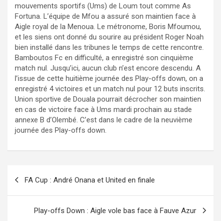
mouvements sportifs (Ums) de Loum tout comme As
Fortuna. L’équipe de Mfou a assuré son maintien face à
Aigle royal de la Menoua. Le métronome, Boris Mfoumou,
et les siens ont donné du sourire au président Roger Noah
bien installé dans les tribunes le temps de cette rencontre.
Bamboutos Fc en difficulté, a enregistré son cinquième
match nul. Jusqu’ici, aucun club n’est encore descendu. A
l’issue de cette huitième journée des Play-offs down, on a
enregistré 4 victoires et un match nul pour 12 buts inscrits.
Union sportive de Douala pourrait décrocher son maintien
en cas de victoire face à Ums mardi prochain au stade
annexe B d’Olembé. C’est dans le cadre de la neuvième
journée des Play-offs down.
Navigation
FA Cup : André Onana et United en finale
de
l’article
Play-offs Down : Aigle vole bas face à Fauve Azur