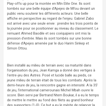
Play-offs up pour la montée en Mtn Elite One. Ils sont
tombés sur une belle équipe d’Apejes de Mfou devant un
public venu soutenir les différents acteurs. Une belle
affiche en perspective au regard de l’enjeu. Gabriel Zabo
est arrivé avec une seule envie : prendre les trois points de
la journée pour se positionner au niveau du classement. Le
remuant Ahmed Baodile et ses coéquipiers ont mis la
pression d’entrée. Mais ils sont tombés sur une bonne
défense d’Apejes amenée par le duo Harim Sinkep et
Simon Ottou.
Bien installé au milieu de terrain avec sa maturité dans
l’organisation du jeu, Jean Kamga a donné des vertiges à
l’entre-jeu des Astres. Posé et lucide balle au pieds, ce
jeune milieu de terrain était de tous les combats. Après la
demi-heure de jeu, la rencontre gagne en intensité. A la 35’
de jeu, l’international camerounais Michel Mbah ouvre le
score. Bien servi par Bertrand Ntem Boukar, il a eu le temps
de mettre le mettre au fond des filets au grand bonheur
des supporters (1-0). Ce but a eu le mérite de relancer la