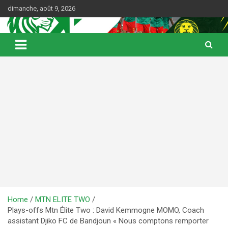
Skip
dimanche, août 9, 2026
to
content
Web Magazine du football camerounais
Kamerfoot
Home
MTN ELITE TWO
Plays-offs Mtn Élite Two : David Kemmogne MOMO, Coach
assistant Djiko FC de Bandjoun « Nous comptons remporter