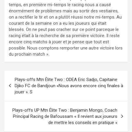
temps, en première mi-temps le racing nous a causé
énormément de problèmes mais au sortir des vestiaires,
on a rectifier le tir et on a plutôt réussi notre mi-temps. Au
courant de la semaine on a eu les joueurs qui était
blessés. On ne peut pas cracher sur ce point parceque le
racing était à la recherche de sa première victoire. Il reste
encore cinq matchs à jouer et je pense que tout est
possible. Nous comptons remporter une autre victoire lors
du prochain match ».
Navigation
Plays-offs Mtn Élite Two : ODEA Eric Sadjo, Capitaine
de
Djiko FC de Bandjoun «Nous avons encore cinq finales à
jouer ». S
l’article
Plays-offs UP Mtn Élite Two : Benjamin Mongo, Coach
Principal Racing de Bafoussam « Il revient aux joueurs
de mettre les conseils en pratique »