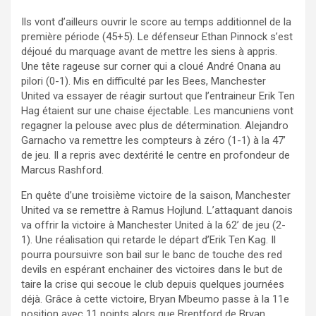
Ils vont d’ailleurs ouvrir le score au temps additionnel de la
première période (45+5). Le défenseur Ethan Pinnock s’est
déjoué du marquage avant de mettre les siens à appris.
Une tête rageuse sur corner qui a cloué André Onana au
pilori (0-1). Mis en difficulté par les Bees, Manchester
United va essayer de réagir surtout que l’entraineur Erik Ten
Hag étaient sur une chaise éjectable. Les mancuniens vont
regagner la pelouse avec plus de détermination. Alejandro
Garnacho va remettre les compteurs à zéro (1-1) à la 47’
de jeu. Il a repris avec dextérité le centre en profondeur de
Marcus Rashford.
En quête d’une troisième victoire de la saison, Manchester
United va se remettre à Ramus Hojlund. L’attaquant danois
va offrir la victoire à Manchester United à la 62’ de jeu (2-
1). Une réalisation qui retarde le départ d’Erik Ten Kag. Il
pourra poursuivre son bail sur le banc de touche des red
devils en espérant enchainer des victoires dans le but de
taire la crise qui secoue le club depuis quelques journées
déjà. Grâce à cette victoire, Bryan Mbeumo passe à la 11e
position avec 11 points alors que Brentford de Bryan