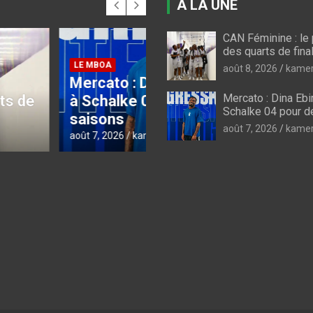
A LA UNE
CAN Féminine : l
CAN FEMININE 2026
des quarts de fina
CAN féminine 2026 :
août 8, 2026
kamer
 : Dina Ebimbe file
briser la bête noire
Mercato : Dina Ebi
lke 04 pour deux
nigériane, les Lionne
Schalke 04 pour 
s
n’ont plus le choix
août 7, 2026
kamer
6
kamerfoot
août 7, 2026
kamerfoot