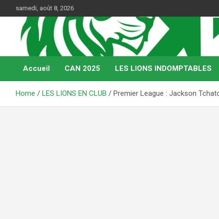
Skip
samedi, août 8, 2026
to
content
Web Magazine du football camerounais
Kamerfoot
Accueil
CAN 2025
LES LIONS INDOMPTABLES
Home
LES LIONS EN CLUB
Premier League : Jackson Tchatch