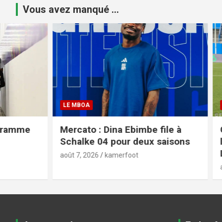
Vous avez manqué ...
LE MBOA
CAN FEMINI
Mercato : Dina Ebimbe file à
CAN fémi
Schalke 04 pour deux saisons
la bête n
Lionnes n
août 7, 2026
kamerfoot
août 7, 2026