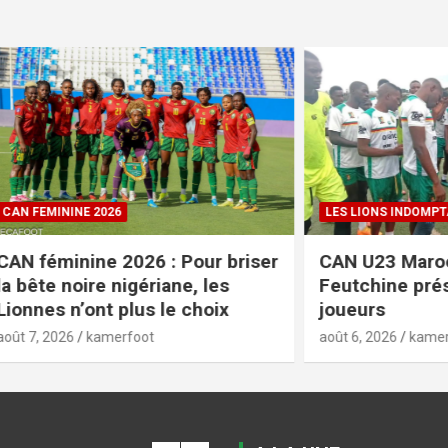
NE 2026
LES LIONS INDOMPTABLES
nine 2026 : Pour briser
CAN U23 Maroc 2027 :
oire nigériane, les
Feutchine présélectio
’ont plus le choix
joueurs
kamerfoot
août 6, 2026
kamerfoot