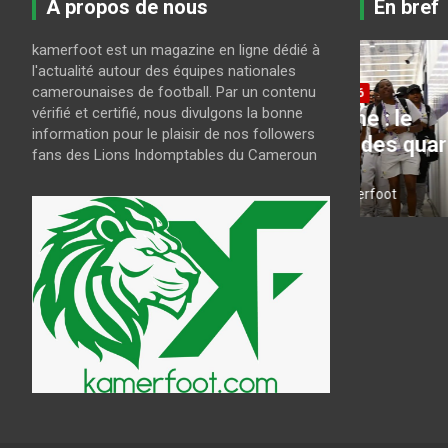
A propos de nous
En bref
kamerfoot est un magazine en ligne dédié à
l'actualité autour des équipes nationales
ur
camerounaises de football. Par un contenu
CAN FEMININE 2026
LE MBOA
vérifié et certifié, nous divulgons la bonne
CAN Féminine : le
Mercato
information pour le plaisir de nos followers
programme des quarts de
à Scha
fans des Lions Indomptables du Cameroun
finale
saison
août 8, 2026
kamerfoot
août 7, 202