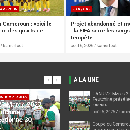
COUPE DU CAMEROUN
bandonné et mea-culpa
Coupe du Cameroun 20
 serre les rangs après la
Aigle Royal brise le rêv
Rizière FC
kamerfoot
août 5, 2026
kamerfoot
A LA UNE
CAN U23 Maroc 20
Feutchine préséle
joueurs
 CAMEROUN
FIFA / CAF
du Cameroun : voici
Projet abandonné et
août 6, 2026
kamer
gramme des quarts
culpa : la FIFA serre l
Coupe du Cameroun
le
rangs après la temp
programme des qu