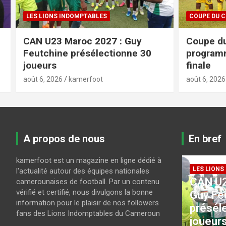
COUPE DU CAMEROUN
FIFA / CAF
Coupe du Cameroun : voici le
Projet a
programme des quarts de
: la FIFA
finale
tempête
août 6, 2026
kamerfoot
août 6, 2026
A propos de nous
En bref
kamerfoot est un magazine en ligne dédié à
LES LIONS INDOMPTABLES
l'actualité autour des équipes nationales
CAN U23 Maroc 2027 :
camerounaises de football. Par un contenu
COUPE DU
vérifié et certifié, nous divulgons la bonne
a-
Guy Feutchine
Coupe 
information pour le plaisir de nos followers
présélectionne 30
le pro
fans des Lions Indomptables du Cameroun
joueurs
de fina