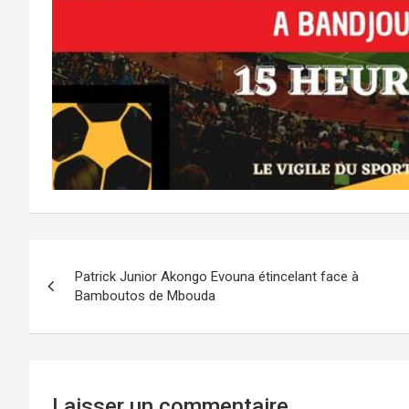
Navigation
Patrick Junior Akongo Evouna étincelant face à
de
Bamboutos de Mbouda
l’article
Laisser un commentaire