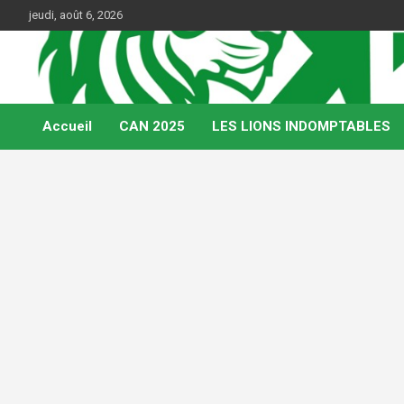
Skip
jeudi, août 6, 2026
to
content
Web Magazine du football camerounais
Kamerfoot
Accueil
CAN 2025
LES LIONS INDOMPTABLES