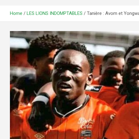
Home
LES LIONS INDOMPTABLES
Tanière : Avom et Yongwa