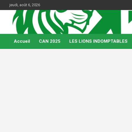
Skip
jeudi, août 6, 2026
to
content
Web Magazine du football camerounais
Kamerfoot
Accueil
CAN 2025
LES LIONS INDOMPTABLES