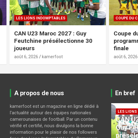
COUPE DU CAMEROUN
FIFA / CAF
Coupe du Cameroun : voici le
Projet a
programme des quarts de
: la FIFA
finale
tempête
août 6, 2026
kamerfoot
août 6, 2026
A propos de nous
En bref
kamerfoot est un magazine en ligne dédié à
LES LIONS INDOMPTABLES
l'actualité autour des équipes nationales
CAN U23 Maroc 2027 :
camerounaises de football. Par un contenu
COUPE DU
vérifié et certifié, nous divulgons la bonne
a-
Guy Feutchine
Coupe 
information pour le plaisir de nos followers
présélectionne 30
le pro