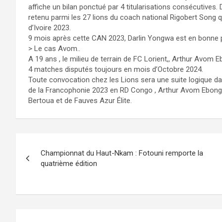
affiche un bilan ponctué par 4 titularisations consécutives
retenu parmi les 27 lions du coach national Rigobert Song 
d’Ivoire 2023.
9 mois après cette CAN 2023, Darlin Yongwa est en bonne p
> Le cas Avom..
A 19 ans , le milieu de terrain de FC Lorient,, Arthur Avom 
4 matches disputés toujours en mois d’Octobre 2024.
Toute convocation chez les Lions sera une suite logique d
de la Francophonie 2023 en RD Congo , Arthur Avom Ebong q
Bertoua et de Fauves Azur Élite.
Navigation
Championnat du Haut-Nkam : Fotouni remporte la
de
quatrième édition
l’article