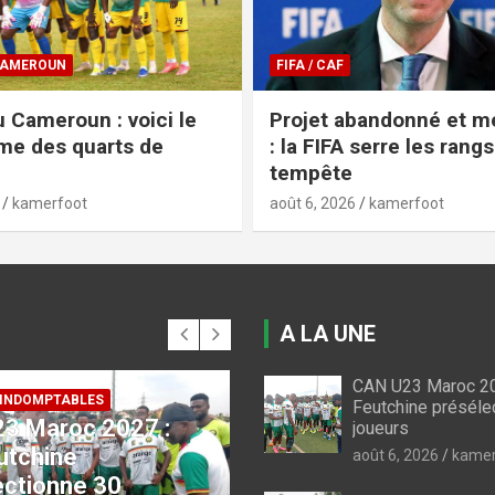
COUPE DU CAMEROUN
bandonné et mea-culpa
Coupe du Cameroun 20
 serre les rangs après la
Aigle Royal brise le rêv
Rizière FC
kamerfoot
août 5, 2026
kamerfoot
A LA UNE
CAN U23 Maroc 20
Feutchine préséle
joueurs
 CAMEROUN
FIFA / CAF
du Cameroun : voici
Projet abandonné et
août 6, 2026
kamer
gramme des quarts
culpa : la FIFA serre l