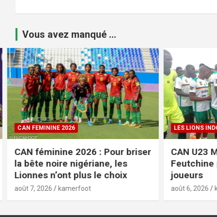
Vous avez manqué ...
LES LIONS INDOMPTABLES
COUPE DU 
r
CAN U23 Maroc 2027 : Guy
Coupe du
Feutchine présélectionne 30
programm
joueurs
finale
août 6, 2026
kamerfoot
août 6, 2026