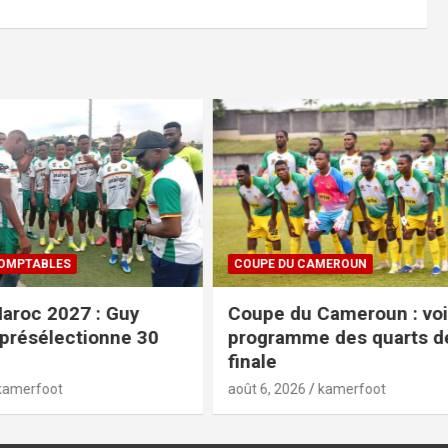
CAMEROUN
FIFA / CAF
 Cameroun : voici le
Projet abandonné et m
e des quarts de
: la FIFA serre les rangs
tempête
kamerfoot
août 6, 2026
kamerfoot