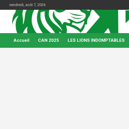
Skip
vendredi, août 7, 2026
to
content
Web Magazine du football camerounais
Kamerfoot
Accueil
CAN 2025
LES LIONS INDOMPTABLES