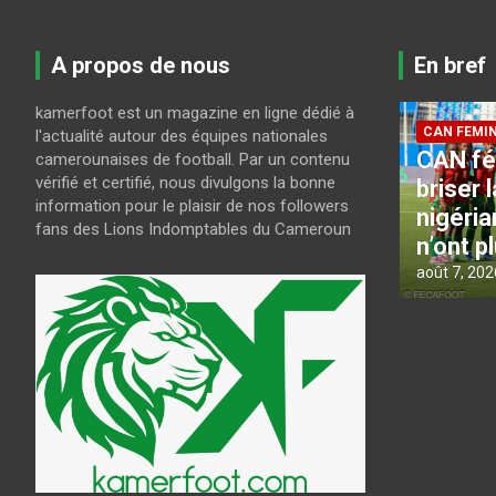
A propos de nous
En bref
kamerfoot est un magazine en ligne dédié à
CAN FEMININE 2026
LES LIONS
l'actualité autour des équipes nationales
CAN féminine 2026 : Pour
CAN U2
camerounaises de football. Par un contenu
vérifié et certifié, nous divulgons la bonne
ci
briser la bête noire
Guy Fe
information pour le plaisir de nos followers
s
nigériane, les Lionnes
présél
fans des Lions Indomptables du Cameroun
n’ont plus le choix
joueur
août 7, 2026
kamerfoot
août 6, 202