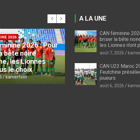
A LA UNE
CAN féminine 2026
 INDOMPTABLES
briser la bête noir
3 Maroc 2027 :
les Lionnes n’ont p
COUPE DU CAMEROUN
utchine
Coupe du Cameroun :
août 7, 2026
kamer
ectionne 30
le programme des qu
CAN U23 Maroc 20
s
de finale
Feutchine préséle
6
kamerfoot
août 6, 2026
kamerfoot
joueurs
août 6, 2026
kamer