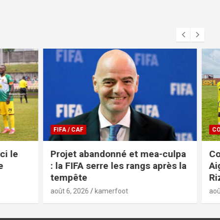
COUPE DU CAMEROUN
ea-culpa
Coupe du Cameroun 2026 :
 après la
Aigle Royal brise le rêve de
Rizière FC
août 5, 2026
kamerfoot