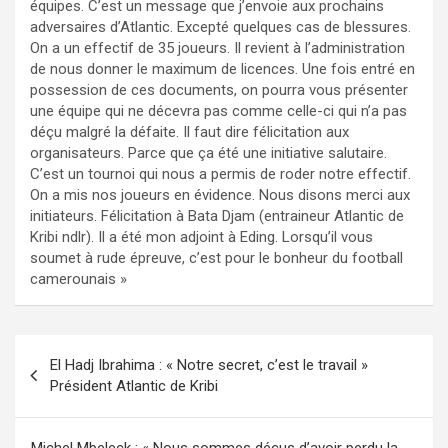
équipes. C’est un message que j’envoie aux prochains
adversaires d’Atlantic. Excepté quelques cas de blessures.
On a un effectif de 35 joueurs. Il revient à l’administration
de nous donner le maximum de licences. Une fois entré en
possession de ces documents, on pourra vous présenter
une équipe qui ne décevra pas comme celle-ci qui n’a pas
déçu malgré la défaite. Il faut dire félicitation aux
organisateurs. Parce que ça été une initiative salutaire.
C’est un tournoi qui nous a permis de roder notre effectif.
On a mis nos joueurs en évidence. Nous disons merci aux
initiateurs. Félicitation à Bata Djam (entraineur Atlantic de
Kribi ndlr). Il a été mon adjoint à Eding. Lorsqu’il vous
soumet à rude épreuve, c’est pour le bonheur du football
camerounais »
Navigation
El Hadj Ibrahima : « Notre secret, c’est le travail »
de
Président Atlantic de Kribi
l’article
Michel Mbeleck : « Nous sommes déçus d’avoir perdu la