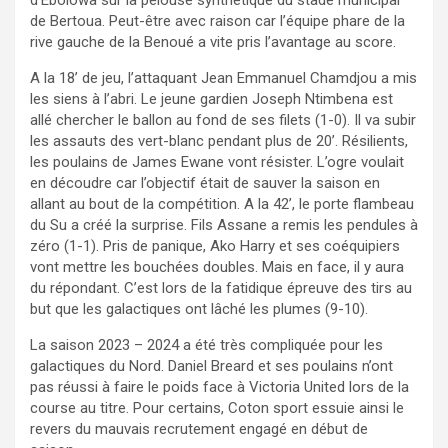
de Bertoua. Peut-être avec raison car l’équipe phare de la
rive gauche de la Benoué a vite pris l’avantage au score.
A la 18’ de jeu, l’attaquant Jean Emmanuel Chamdjou a mis
les siens à l’abri. Le jeune gardien Joseph Ntimbena est
allé chercher le ballon au fond de ses filets (1-0). Il va subir
les assauts des vert-blanc pendant plus de 20’. Résilients,
les poulains de James Ewane vont résister. L’ogre voulait
en découdre car l’objectif était de sauver la saison en
allant au bout de la compétition. A la 42’, le porte flambeau
du Su a créé la surprise. Fils Assane a remis les pendules à
zéro (1-1). Pris de panique, Ako Harry et ses coéquipiers
vont mettre les bouchées doubles. Mais en face, il y aura
du répondant. C’est lors de la fatidique épreuve des tirs au
but que les galactiques ont lâché les plumes (9-10).
La saison 2023 – 2024 a été très compliquée pour les
galactiques du Nord. Daniel Breard et ses poulains n’ont
pas réussi à faire le poids face à Victoria United lors de la
course au titre. Pour certains, Coton sport essuie ainsi le
revers du mauvais recrutement engagé en début de