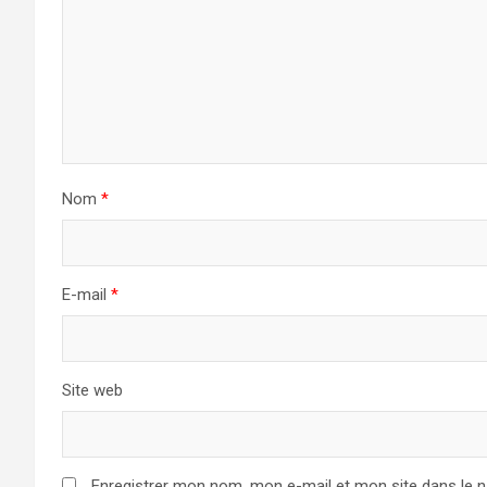
Nom
*
E-mail
*
Site web
Enregistrer mon nom, mon e-mail et mon site dans le 