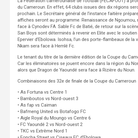
La Fédération camerounaise de football (FECAFOOT) a procé
du Cameroun. En effet, 64 clubs issues des dix régions sero
prochain. Le Secrétaire général de l’instance faitière prépa
affiches seront au programme. Renaissance de Ngoumou, rel
face à Cynodev FA. Sable Fc de Batié, de retour sur la scèn
San Boys sont déterminés à revenir en Elite avec le soutie
Epervier d’Ebolowa. Isohsa, l’un des porte-flambeaux de la 
Nkam sera face à Hemlé Fc.
Le tenant du titre de la dernière édition de la Coupe du Ca
Car les éliminatoires se jouent encore dans la région du 
alors que Dragon de Yaoundé sera face à Rizière du Noun.
Combinaisons des 32e de finale de la Coupe du Cameroun
• As Fortuna vs Centre 1
• Bamboutos vs Nord-ouest 3
• As fap vs Caïman
• Bafmeng United vs Botafogo FC
• Aigle Royal du Moungo vs Centre 6
• FC Yaoundé 2 vs Nord-ouest 2
• TKC vs Extrême Nord 1
• Foncha Street vs Ciseaux FC d’Ebolowa