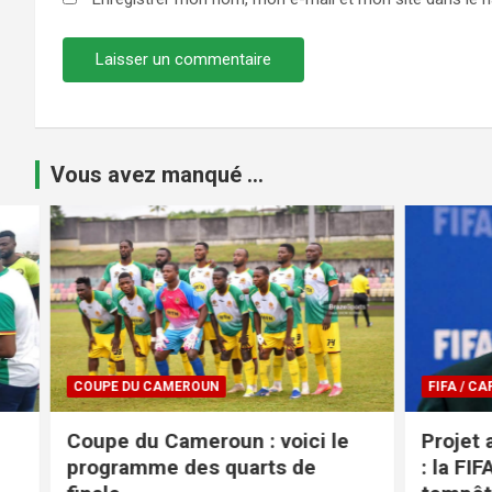
Vous avez manqué ...
COUPE DU CAMEROUN
FIFA / CAF
Coupe du Cameroun : voici le
Projet a
programme des quarts de
: la FIFA