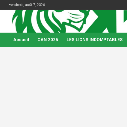
Skip
vendredi, août 7, 2026
to
content
Web Magazine du football camerounais
Kamerfoot
Accueil
CAN 2025
LES LIONS INDOMPTABLES