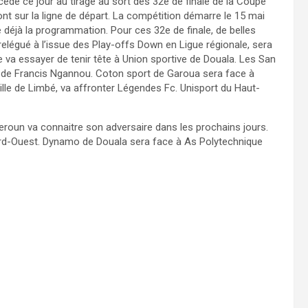
dé ce jour au tirage au sort des 32e de finale de la Coupe
nt sur la ligne de départ. La compétition démarre le 15 mai
re déjà la programmation. Pour ces 32e de finale, de belles
égué à l’issue des Play-offs Down en Ligue régionale, sera
e va essayer de tenir tête à Union sportive de Douala. Les San
n de Francis Ngannou. Coton sport de Garoua sera face à
ville de Limbé, va affronter Légendes Fc. Unisport du Haut-
meroun va connaitre son adversaire dans les prochains jours.
Nord-Ouest. Dynamo de Douala sera face à As Polytechnique