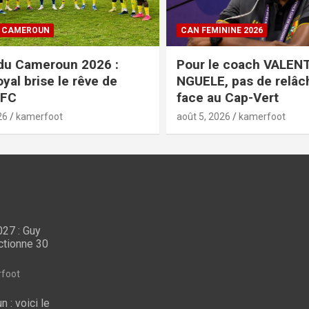
CAN FEMININE 2026
26 :
Pour le coach VALENTINE
e de
NGUELE, pas de relâchement
face au Cap-Vert
août 5, 2026
kamerfoot
27 : Guy
LES LIONS INDOMPTABLES
ctionne 30
CAN U23 Maroc 2027 :
COUP
 mea-
Guy Feutchine
Cou
foot
es
présélectionne 30
le 
 : voici le