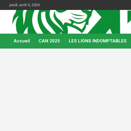
Skip
jeudi, août 6, 2026
to
content
Web Magazine du football camerounais
Kamerfoot
Accueil
CAN 2025
LES LIONS INDOMPTABLES