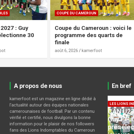
COUPE DU CAMEROUN
FIFA / CAF
Coupe du Cameroun : voici le
Projet a
programme des quarts de
: la FIFA
finale
tempête
août 6, 2026
kamerfoot
août 6, 2026
A propos de nous
En bref
kamerfoot est un magazine en ligne dédié à
LES LIONS INDOMPTABLES
l'actualité autour des équipes nationales
CAN U23 Maroc 2027 :
camerounaises de football. Par un contenu
COUPE DU
vérifié et certifié, nous divulgons la bonne
a-
Guy Feutchine
Coupe 
information pour le plaisir de nos followers
présélectionne 30
le pro
fans des Lions Indomptables du Cameroun