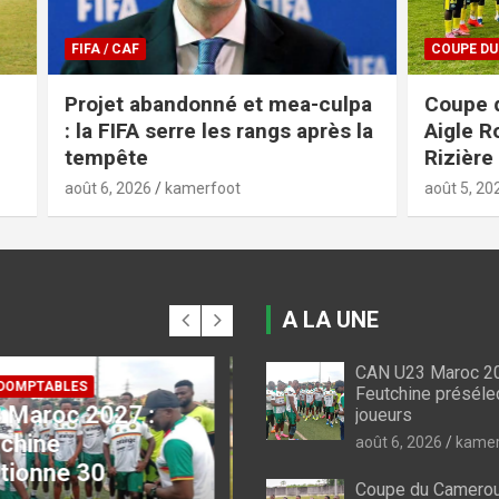
COUPE DU CAMEROUN
bandonné et mea-culpa
Coupe du Cameroun 20
 serre les rangs après la
Aigle Royal brise le rêv
Rizière FC
kamerfoot
août 5, 2026
kamerfoot
A LA UNE
CAN U23 Maroc 20
Feutchine préséle
joueurs
 CAMEROUN
FIFA / CAF
du Cameroun : voici
Projet abandonné et
août 6, 2026
kamer
gramme des quarts
culpa : la FIFA serre l
Coupe du Cameroun