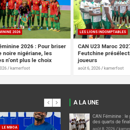
NE 2026
LES LIONS INDOMPTABLES
nine 2026 : Pour briser
CAN U23 Maroc 2027 :
oire nigériane, les
Feutchine présélectio
’ont plus le choix
joueurs
kamerfoot
août 6, 2026
kamerfoot
A LA UNE
CAN Féminine : l
CAN FEMININE 2026
des quarts de fina
CAN féminine 2026 :
août 8, 2026
kamer