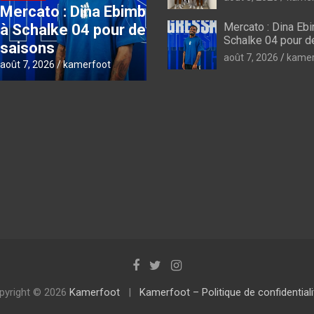
 : Dina Ebimbe file
briser la bête noire
Mercato : Dina Ebi
lke 04 pour deux
nigériane, les Lionne
Schalke 04 pour 
s
n’ont plus le choix
août 7, 2026
kamer
6
kamerfoot
août 7, 2026
kamerfoot
pyright © 2026
Kamerfoot
Kamerfoot – Politique de confidentiali