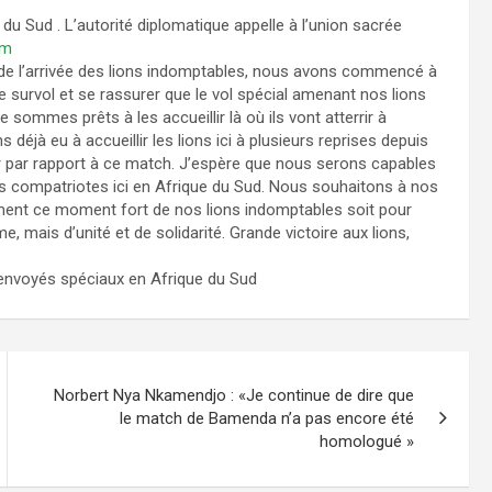
Sud . L’autorité diplomatique appelle à l’union sacrée
om
s de l’arrivée des lions indomptables, nous avons commencé à
de survol et se rassurer que le vol spécial amenant nos lions
ommes prêts à les accueillir là où ils vont atterrir à
éjà eu à accueillir les lions ici à plusieurs reprises depuis
par rapport à ce match. J’espère que nous serons capables
nos compatriotes ici en Afrique du Sud. Nous souhaitons à nos
ment ce moment fort de nos lions indomptables soit pour
ais d’unité et de solidarité. Grande victoire aux lions,
 envoyés spéciaux en Afrique du Sud
Norbert Nya Nkamendjo : «Je continue de dire que
le match de Bamenda n’a pas encore été
homologué »