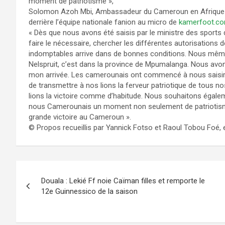
moment de patriotisme »,
Solomon Azoh Mbi, Ambassadeur du Cameroun en Afrique du 
derrière l’équipe nationale fanion au micro de
kamerfoot.c
« Dès que nous avons été saisis par le ministre des sport
faire le nécessaire, chercher les différentes autorisations 
indomptables arrive dans de bonnes conditions. Nous même s
Nelspruit, c’est dans la province de Mpumalanga. Nous avons d
mon arrivée. Les camerounais ont commencé à nous saisir 
de transmettre à nos lions la ferveur patriotique de tous 
lions la victoire comme d’habitude. Nous souhaitons égale
nous Camerounais un moment non seulement de patriotisme, m
grande victoire au Cameroun ».
© Propos recueillis par Yannick Fotso et Raoul Tobou Foé,
Navigation
Douala : Lekié Ff noie Caïman filles et remporte le
de
12e Guinnessico de la saison
l’article