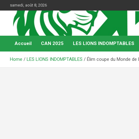
Skip
samedi, août 8, 2026
to
content
Web Magazine du football camerounais
Kamerfoot
Accueil
CAN 2025
LES LIONS INDOMPTABLES
Home
LES LIONS INDOMPTABLES
Élim coupe du Monde de l