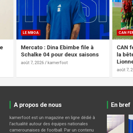
LE MBOA
CAN FEMINI
Mercato : Dina Ebimbe file à
CAN fémi
Schalke 04 pour deux saisons
la bête n
Lionnes n
août 7, 2026
kamerfoot
août 7, 2026
A propos de nous
En bref
kamerfoot est un magazine en ligne dédié à
l'actualité autour des équipes nationales
ur
camerounaises de football. Par un contenu
CAN FEMININE 2026
LE MBOA