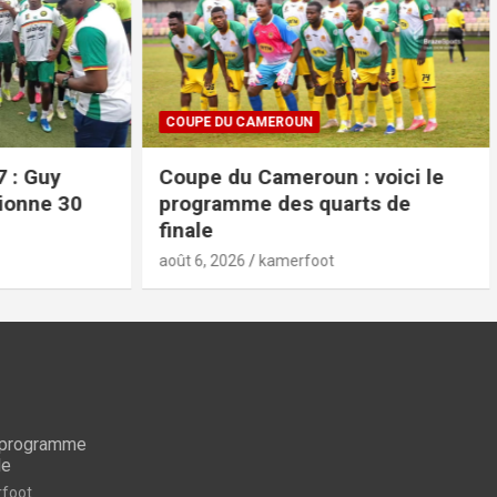
COUPE DU CAMEROUN
 Guy
Coupe du Cameroun : voici le
nne 30
programme des quarts de
finale
août 6, 2026
kamerfoot
e programme
le
 Pour
CAN FEMININE 2026
LE M
foot