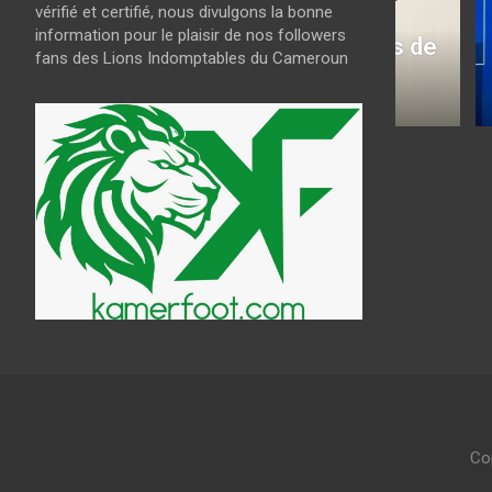
vérifié et certifié, nous divulgons la bonne
CAN Féminine : le
Mercato
information pour le plaisir de nos followers
programme des quarts de
à Scha
fans des Lions Indomptables du Cameroun
finale
saison
août 8, 2026
kamerfoot
août 7, 202
Co