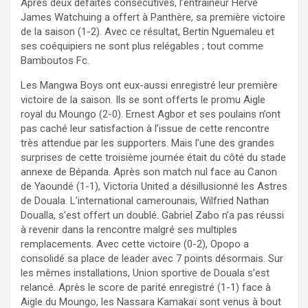
Après deux défaites consécutives, l’entraîneur Hervé
James Watchuing a offert à Panthère, sa première victoire
de la saison (1-2). Avec ce résultat, Bertin Nguemaleu et
ses coéquipiers ne sont plus relégables ; tout comme
Bamboutos Fc.
Les Mangwa Boys ont eux-aussi enregistré leur première
victoire de la saison. Ils se sont offerts le promu Aigle
royal du Moungo (2-0). Ernest Agbor et ses poulains n’ont
pas caché leur satisfaction à l’issue de cette rencontre
très attendue par les supporters. Mais l’une des grandes
surprises de cette troisième journée était du côté du stade
annexe de Bépanda. Après son match nul face au Canon
de Yaoundé (1-1), Victoria United a désillusionné les Astres
de Douala. L’international camerounais, Wilfried Nathan
Doualla, s’est offert un doublé. Gabriel Zabo n’a pas réussi
à revenir dans la rencontre malgré ses multiples
remplacements. Avec cette victoire (0-2), Opopo a
consolidé sa place de leader avec 7 points désormais. Sur
les mêmes installations, Union sportive de Douala s’est
relancé. Après le score de parité enregistré (1-1) face à
Aigle du Moungo, les Nassara Kamakaï sont venus à bout